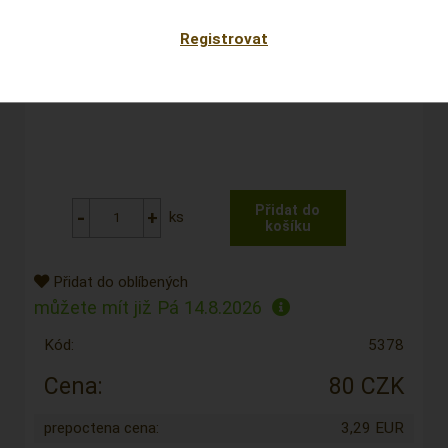
Registrovat
ks
Přidat do oblíbených
můžete mít již
Pá 14.8.2026
Kód:
5378
Cena:
80 CZK
prepoctena cena:
3,29 EUR