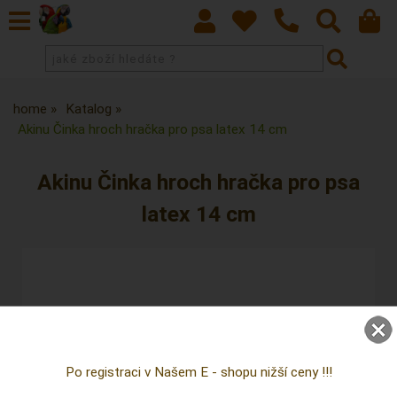
home
Katalog
Akinu Činka hroch hračka pro psa latex 14 cm
Akinu Činka hroch hračka pro psa
latex 14 cm
Po registraci v Našem E - shopu nižší ceny !!!