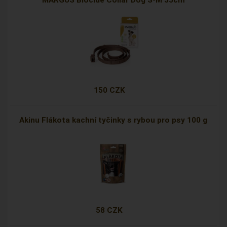
MARGUS Biocide Collar Dog S-M 55cm
150 CZK
Akinu Flákota kachní tyčinky s rybou pro psy 100 g
58 CZK