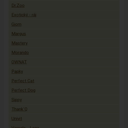
Dr.Zoo
Exotický - ráj
Giom
Margus
Mastery
Morando
OWNAT
Papky
Perfect Cat
Perfect Dog
Sippy
Thank´Q
Univit