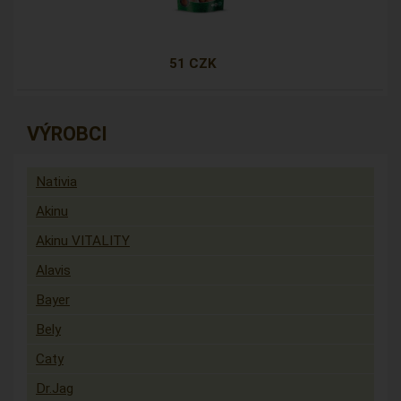
51 CZK
VÝROBCI
Nativia
Akinu
Akinu VITALITY
Alavis
Bayer
Bely
Caty
Dr.Jag