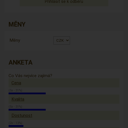
MĚNY
Měny
ANKETA
Co Vás nejvíce zajímá?
Cena
(5x - 31%)
Kvalita
(5x - 31%)
Dostunost
(2x - 13%)