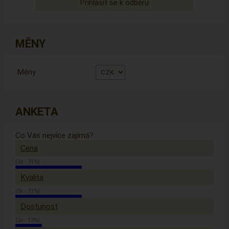
MĚNY
Měny
ANKETA
Co Vás nejvíce zajímá?
Cena
(5x - 31%)
Kvalita
(5x - 31%)
Dostunost
(2x - 13%)