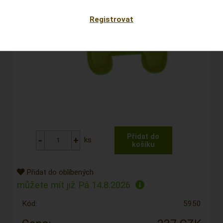
Registrovat
ks
Přidat do oblíbených
můžete mít již
Pá 14.8.2026
Kód:
5950