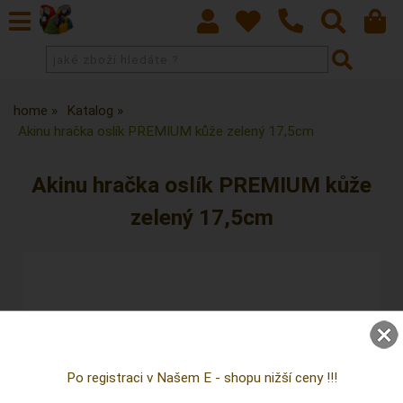
home
Katalog
Akinu hračka oslík PREMIUM kůže zelený 17,5cm
Akinu hračka oslík PREMIUM kůže
zelený 17,5cm
Po registraci v Našem E - shopu nižší ceny !!!