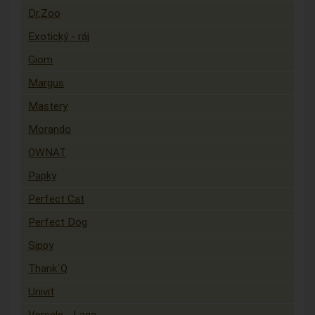
Dr.Zoo
Exotický - ráj
Giom
Margus
Mastery
Morando
OWNAT
Papky
Perfect Cat
Perfect Dog
Sippy
Thank´Q
Univit