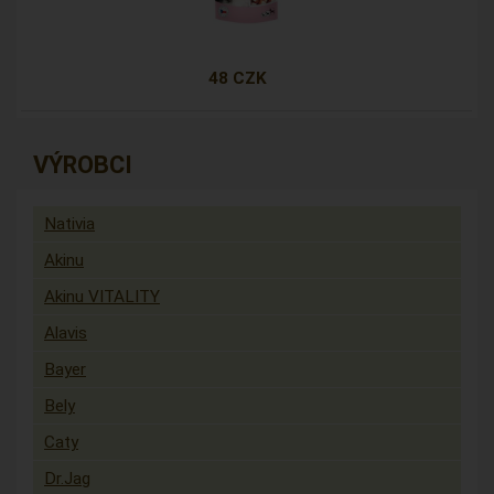
48 CZK
VÝROBCI
Nativia
Akinu
Akinu VITALITY
Alavis
Bayer
Bely
Caty
Dr.Jag