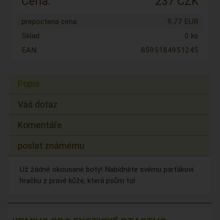
Cena:
237 CZK
prepoctena cena:
9,77 EUR
Sklad:
0 ks
EAN:
8595184951245
Popis
Váš dotaz
Komentáře
poslat známému
Už žádné okousané boty! Nabídněte svému parťákovi
hračku z pravé kůže, která psům tol