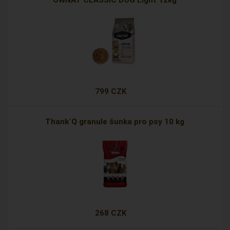
OWNAT CLASSIC DOG Light 12kg
799 CZK
Thank´Q granule šunka pro psy 10 kg
268 CZK