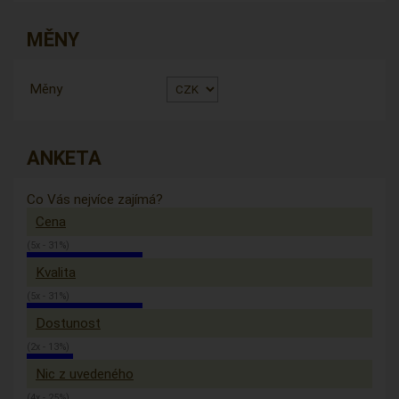
MĚNY
Měny
ANKETA
Co Vás nejvíce zajímá?
Cena
(5x - 31%)
Kvalita
(5x - 31%)
Dostunost
(2x - 13%)
Nic z uvedeného
(4x - 25%)