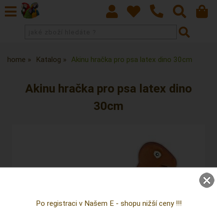
home
Katalog
Akinu hračka pro psa latex dino 30cm
Akinu hračka pro psa latex dino
30cm
Po registraci v Našem E - shopu nižší ceny !!!