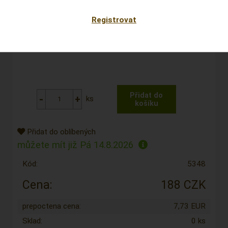
Registrovat
ks
Přidat do oblíbených
můžete mít již
Pá 14.8.2026
Kód:
5348
Cena:
188 CZK
prepoctena cena:
7,73 EUR
Sklad:
0 ks