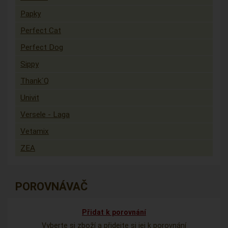
Papky
Perfect Cat
Perfect Dog
Sippy
Thank´Q
Univit
Versele - Laga
Vetamix
ZEA
POROVNÁVAČ
Přidat k porovnání
Vyberte si zboží a přidejte si jej k porovnání