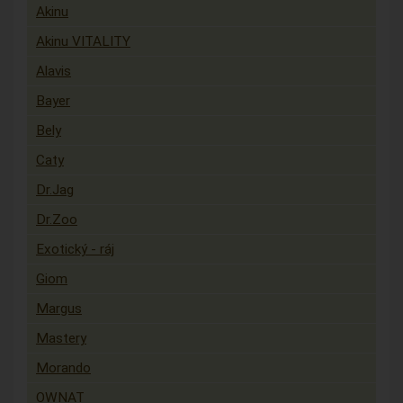
Akinu
Akinu VITALITY
Alavis
Bayer
Bely
Caty
Dr.Jag
Dr.Zoo
Exotický - ráj
Giom
Margus
Mastery
Morando
OWNAT