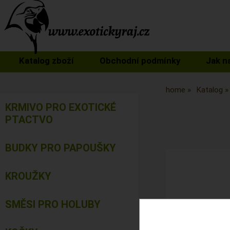
Katalog zboží
Obchodní podmínky
Jak n
home
Katalog
KRMIVO PRO EXOTICKÉ
PTACTVO
BUDKY PRO PAPOUŠKY
KROUŽKY
SMĚSI PRO HOLUBY