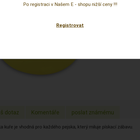
Cena
Po registraci v Našem E - shopu nižší ceny !!!
prepoc
Sklad:
Registrovat
EAN:
š dotaz
Komentáře
poslat známému
 kuře je vhodná pro každého pejska, který miluje pískací zábavu.