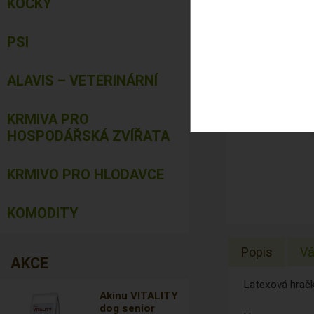
KOČKY
PSI
ALAVIS – VETERINÁRNÍ
KRMIVA PRO
HOSPODÁŘSKÁ ZVÍŘATA
KRMIVO PRO HLODAVCE
KOMODITY
Popis
Vá
AKCE
Latexová hračka
Akinu VITALITY
dog senior