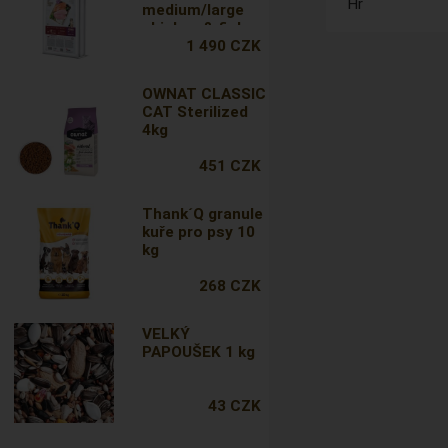
Hr
medium/large
chicken & fish
12kg
1 490 CZK
OWNAT CLASSIC
CAT Sterilized
4kg
451 CZK
Thank´Q granule
kuře pro psy 10
kg
268 CZK
VELKÝ
PAPOUŠEK 1 kg
43 CZK