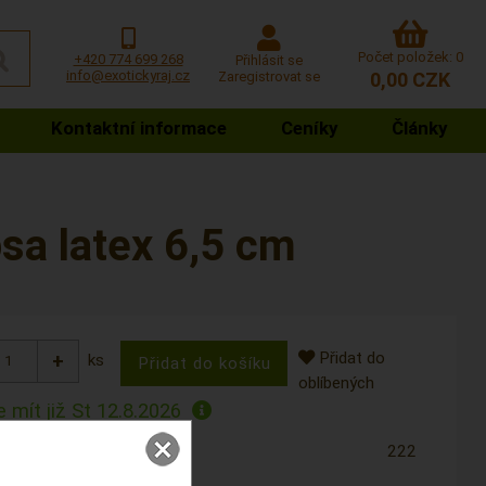
Počet položek: 0
+420 774 699 268
Přihlásit se
info@exotickyraj.cz
Zaregistrovat se
0,00 CZK
Kontaktní informace
Ceníky
Články
sa latex 6,5 cm
Přidat do
ks
oblíbených
 mít již
St 12.8.2026
222