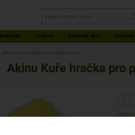
akupovat
Inzerce
Kalendář akcí
Novinky
Akinu Kuře hračka pro psa latex 6,5 cm
Akinu Kuře hračka pro p
můžete
Kód: