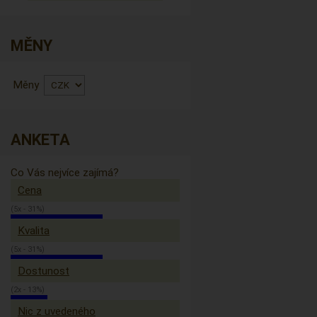
MĚNY
Měny
ANKETA
Co Vás nejvíce zajímá?
Cena
(5x - 31%)
Kvalita
(5x - 31%)
Dostunost
(2x - 13%)
Nic z uvedeného