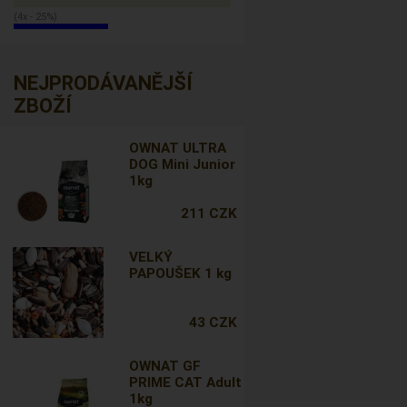
(4x - 25%)
NEJPRODÁVANĚJŠÍ
ZBOŽÍ
OWNAT ULTRA
DOG Mini Junior
1kg
211 CZK
VELKÝ
PAPOUŠEK 1 kg
43 CZK
OWNAT GF
PRIME CAT Adult
1kg