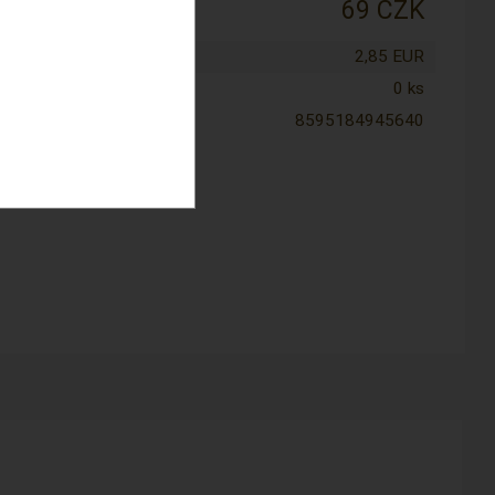
:
69 CZK
tena cena:
2,85 EUR
0 ks
8595184945640