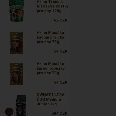
Akinu Trénink
lososové kostky
pro psy 120g
62 CZK
Akinu Masíčka
kachní prsíčka
pro psy 75g
54 CZK
Akinu Masíčka
kuřecí proužky
pro psy 75g
54 CZK
OWNAT ULTRA
DOG Medium
Junior 3kg
584 CZK