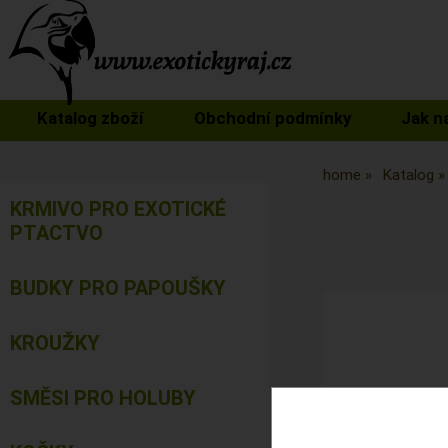
Katalog zboží
Obchodní podmínky
Jak n
home
Katalog
KRMIVO PRO EXOTICKÉ
PTACTVO
BUDKY PRO PAPOUŠKY
KROUŽKY
SMĚSI PRO HOLUBY