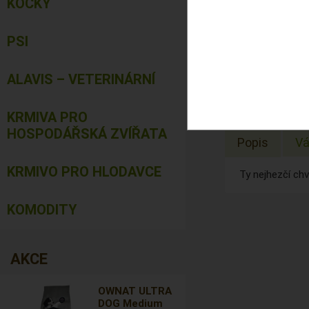
KOČKY
PSI
ALAVIS – VETERINÁRNÍ
KRMIVA PRO
HOSPODÁŘSKÁ ZVÍŘATA
Popis
Vá
KRMIVO PRO HLODAVCE
Ty nejhezčí chv
KOMODITY
AKCE
OWNAT ULTRA
DOG Medium