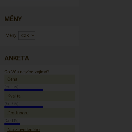
MĚNY
Měny
ANKETA
Co Vás nejvíce zajímá?
Cena
(5x - 31%)
Kvalita
(5x - 31%)
Dostunost
(2x - 13%)
Nic z uvedeného