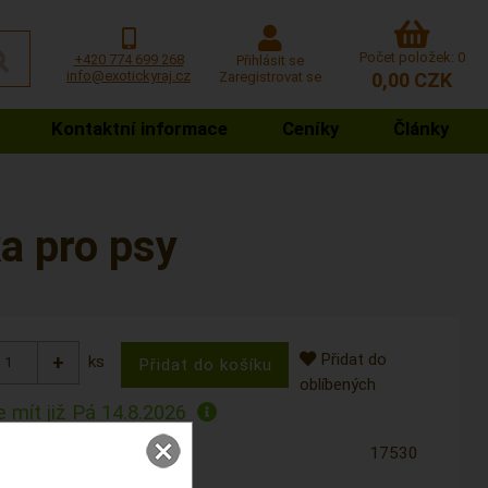
Počet položek: 0
+420 774 699 268
Přihlásit se
info@exotickyraj.cz
Zaregistrovat se
0,00 CZK
Kontaktní informace
Ceníky
Články
a pro psy
Přidat do
ks
oblíbených
 mít již
Pá 14.8.2026
17530