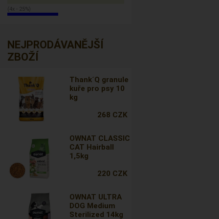
(4x - 25%)
NEJPRODÁVANĚJŠÍ
ZBOŽÍ
Thank´Q granule
kuře pro psy 10
kg
268 CZK
OWNAT CLASSIC
CAT Hairball
1,5kg
220 CZK
OWNAT ULTRA
DOG Medium
Sterilized 14kg