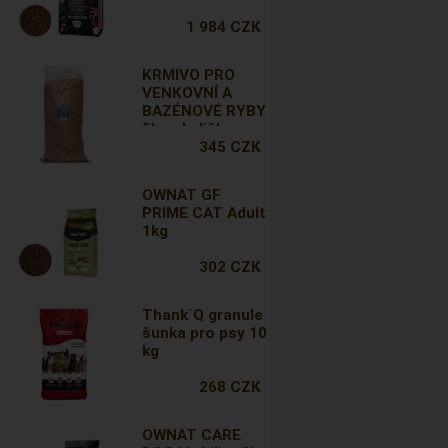
1 984 CZK
KRMIVO PRO
VENKOVNÍ A
BAZÉNOVÉ RYBY
5kg - kuličky
345 CZK
OWNAT GF
PRIME CAT Adult
1kg
302 CZK
Thank´Q granule
šunka pro psy 10
kg
268 CZK
OWNAT CARE