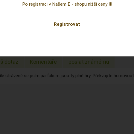
Cena
Po registraci v Našem E - shopu nižší ceny !!!
prepoc
Dostup
Registrovat
Sklad:
EAN:
š dotaz
Komentáře
poslat známému
íle strávené se psím parťákem jsou ty plné hry. Překvapte ho novou 