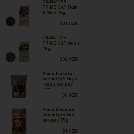
OWNAT GF
PRIME CAT Hair
& Skin 1kg
331 CZK
OWNAT GF
PRIME CAT Adult
1kg
302 CZK
Akinu Flákota
kachní tyčinky s
rybou pro psy
100 g
58 CZK
Akinu Masíčka
kachní prsíčka
pro psy 75g
54 CZK