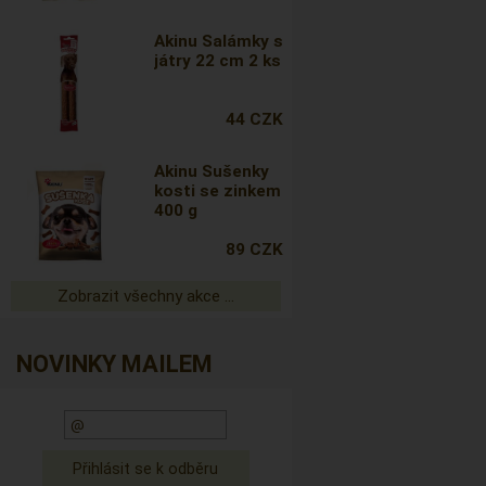
Akinu Salámky s
játry 22 cm 2 ks
44 CZK
Akinu Sušenky
kosti se zinkem
400 g
89 CZK
Zobrazit všechny akce ...
NOVINKY MAILEM