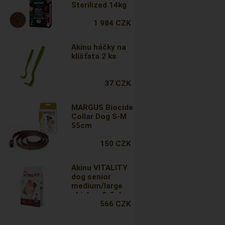
Sterilized 14kg
1 984 CZK
Akinu háčky na
klíšťata 2 ks
37 CZK
MARGUS Biocide
Collar Dog S-M
55cm
150 CZK
Akinu VITALITY
dog senior
medium/large
chicken & fish
3kg
566 CZK