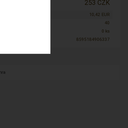
:
253 CZK
tena cena:
10,42 EUR
nost:
40
0 ks
8595184906337
hra