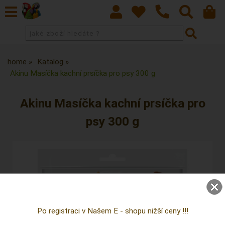
home
Katalog
Akinu Masíčka kachní prsíčka pro psy 300 g
Akinu Masíčka kachní prsíčka pro
psy 300 g
Po registraci v Našem E - shopu nižší ceny !!!