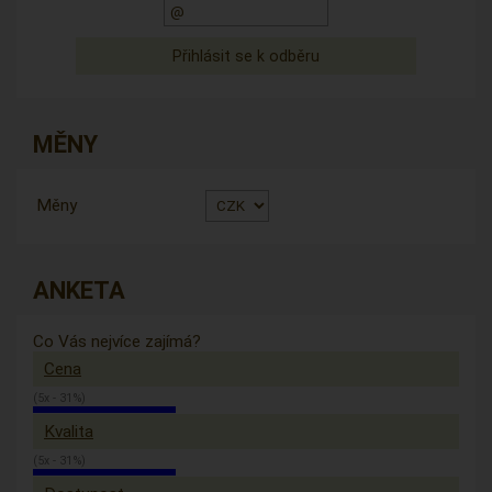
MĚNY
Měny
ANKETA
Co Vás nejvíce zajímá?
Cena
(5x - 31%)
Kvalita
(5x - 31%)