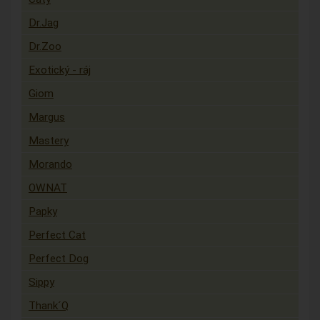
Dr.Jag
Dr.Zoo
Exotický - ráj
Giom
Margus
Mastery
Morando
OWNAT
Papky
Perfect Cat
Perfect Dog
Sippy
Thank´Q