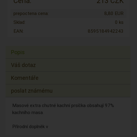
Cena:
213 CZK
prepoctena cena:
8,80 EUR
Sklad:
0 ks
EAN:
8595184942243
Popis
Váš dotaz
Komentáře
poslat známému
Masové extra chutné kachní prsíčka obsahují 97%
kachního masa.
Přírodní doplněk v