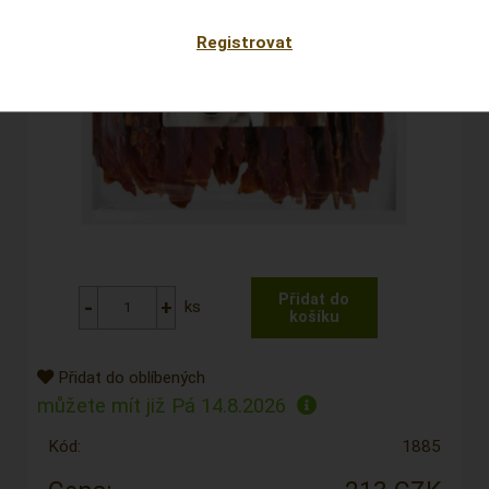
Registrovat
ks
Přidat do oblíbených
můžete mít již
Pá 14.8.2026
Kód:
1885