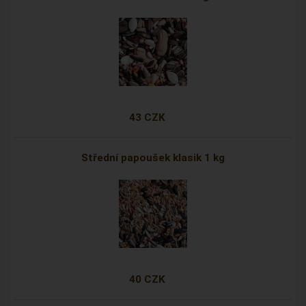
43 CZK
Střední papoušek klasik 1 kg
40 CZK