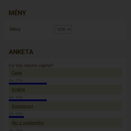
MĚNY
Měny
ANKETA
Co Vás nejvíce zajímá?
Cena
(5x - 31%)
Kvalita
(5x - 31%)
Dostunost
(2x - 13%)
Nic z uvedeného
(4x - 25%)