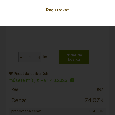
Registrovat
ks
Přidat do oblíbených
můžete mít již
Pá 14.8.2026
Kód:
593
Cena:
74 CZK
prepoctena cena:
3,04 EUR