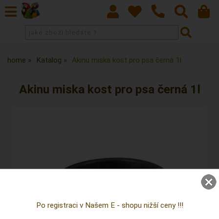
home
Katalog
Akinu miska kost pro psa černá 1l
Akinu miska kost pro psa černá 1l
Po registraci v Našem E - shopu nižší ceny !!!