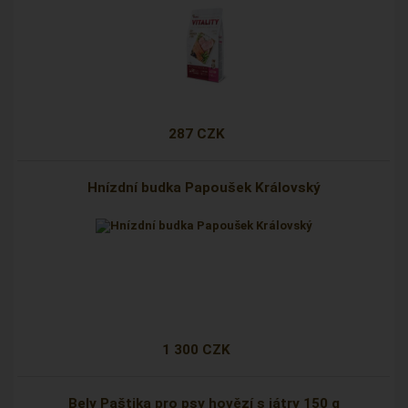
287 CZK
Hnízdní budka Papoušek Královský
1 300 CZK
Bely Paštika pro psy hovězí s játry 150 g