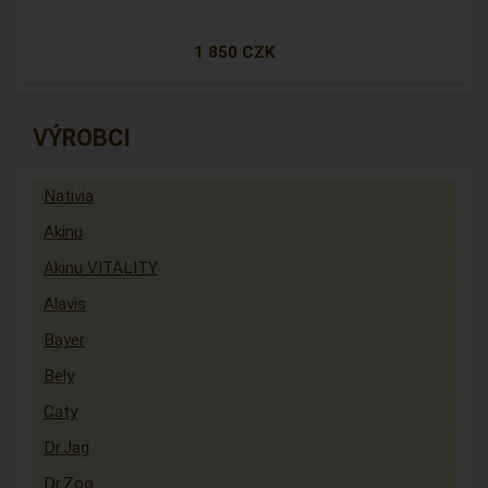
1 850 CZK
VÝROBCI
Nativia
Akinu
Akinu VITALITY
Alavis
Bayer
Bely
Caty
Dr.Jag
Dr.Zoo