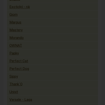
Exotický - ráj
Giom
Margus
Mastery
Morando
OWNAT
Papky
Perfect Cat
Perfect Dog
Sippy
Thank´Q
Univit
Versele - Laga