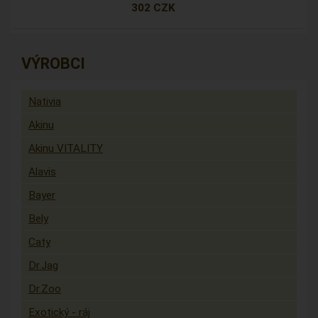
302 CZK
VÝROBCI
Nativia
Akinu
Akinu VITALITY
Alavis
Bayer
Bely
Caty
Dr.Jag
Dr.Zoo
Exotický - ráj