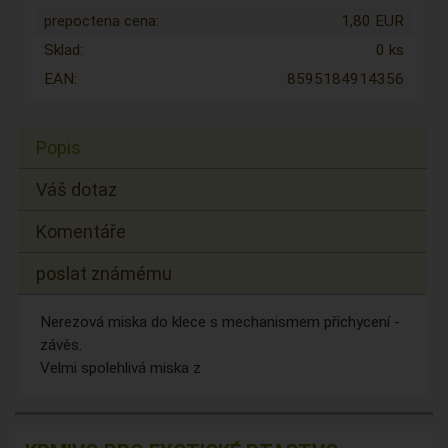
prepoctena cena:
1,80 EUR
Sklad:
0 ks
EAN:
8595184914356
Popis
Váš dotaz
Komentáře
poslat známému
Nerezová miska do klece s mechanismem přichycení -
závěs.
Velmi spolehlivá miska z