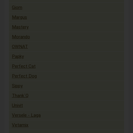
Giom
Margus
Mastery
Morando
OWNAT
Papky
Perfect Cat
Perfect Dog
Sippy
Thank´Q
Univit
Versele - Laga
Vetamix