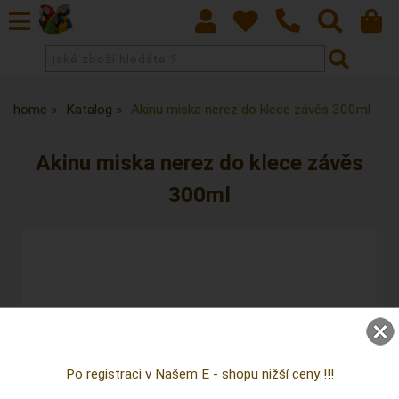
home
Katalog
Akinu miska nerez do klece závěs 300ml
Akinu miska nerez do klece závěs
300ml
Po registraci v Našem E - shopu nižší ceny !!!