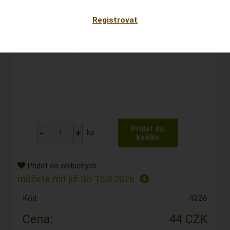
Registrovat
ks
Přidat do oblíbených
můžete mít již
So 15.8.2026
Kód:
4326
Cena:
44 CZK