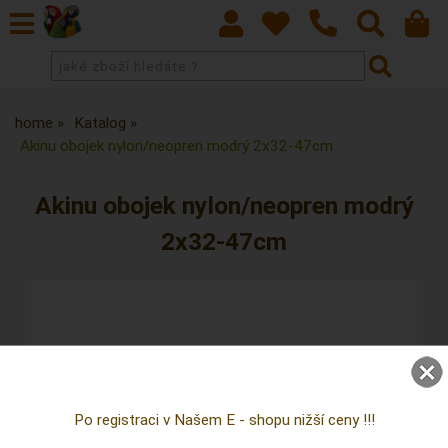
home
Katalog
Akinu obojek nylon/neopren modrý 2x32-47cm
Akinu obojek nylon/neopren modrý
2x32-47cm
Po registraci v Našem E - shopu nižší ceny !!!