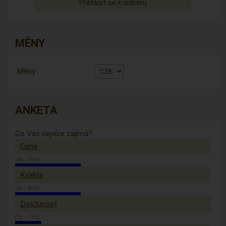
MĚNY
Měny
ANKETA
Co Vás nejvíce zajímá?
Cena
(5x - 31%)
Kvalita
(5x - 31%)
Dostunost
(2x - 13%)