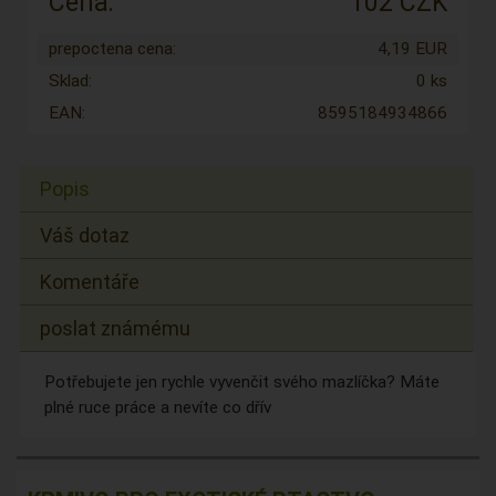
Cena:
102 CZK
prepoctena cena:
4,19 EUR
Sklad:
0 ks
EAN:
8595184934866
Popis
Váš dotaz
Komentáře
poslat známému
Potřebujete jen rychle vyvenčit svého mazlíčka? Máte
plné ruce práce a nevíte co dřív