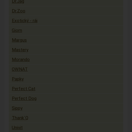
Dr.Jag
Dr.Zoo
Exotický - ráj
Giom
Margus
Mastery
Morando
OWNAT
Papky
Perfect Cat
Perfect Dog
Sippy
Thank´Q
Univit