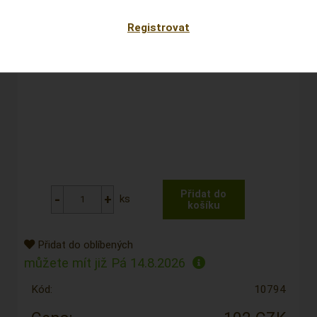
Registrovat
ks
Přidat do oblíbených
můžete mít již
Pá 14.8.2026
Kód:
10794