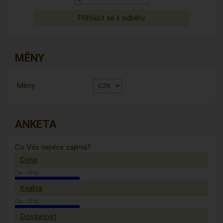
MĚNY
Měny
ANKETA
Co Vás nejvíce zajímá?
Cena
(5x - 31%)
Kvalita
(5x - 31%)
Dostunost