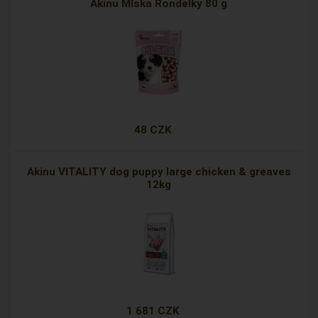
Akinu Mlska Rondelky 80 g
48 CZK
Akinu VITALITY dog puppy large chicken & greaves
12kg
1 681 CZK