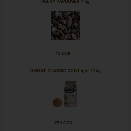
VELKÝ PAPOUŠEK 1 kg
43 CZK
OWNAT CLASSIC DOG Light 12kg
799 CZK