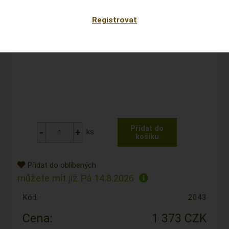
Registrovat
ks
Přidat do oblíbených
můžete mít již
Pá 14.8.2026
Kód:
2043
Cena:
1 373 CZK