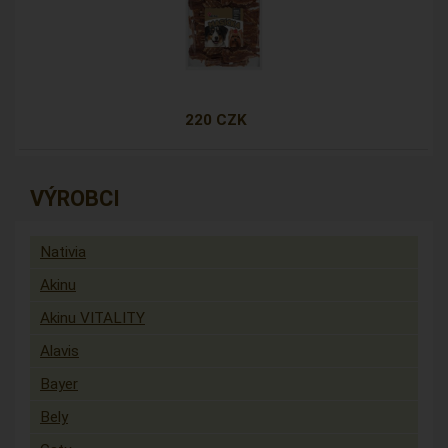
220 CZK
VÝROBCI
Nativia
Akinu
Akinu VITALITY
Alavis
Bayer
Bely