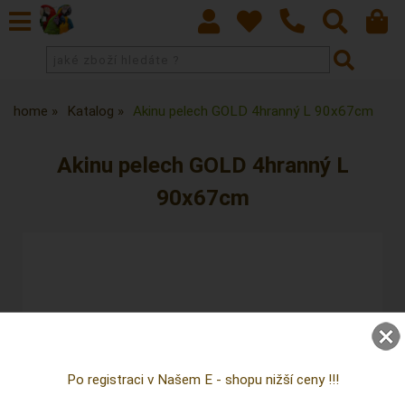
home
Katalog
Akinu pelech GOLD 4hranný L 90x67cm
Akinu pelech GOLD 4hranný L
90x67cm
Po registraci v Našem E - shopu nižší ceny !!!