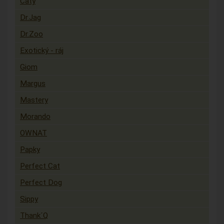
Caty
Dr.Jag
Dr.Zoo
Exotický - ráj
Giom
Margus
Mastery
Morando
OWNAT
Papky
Perfect Cat
Perfect Dog
Sippy
Thank´Q