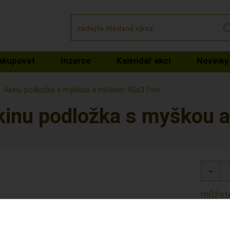
akupovat
Inzerce
Kalendář akcí
Novinky
Akinu podložka s myškou a míčkem 45x31cm
kinu podložka s myškou
můžete
Kód: