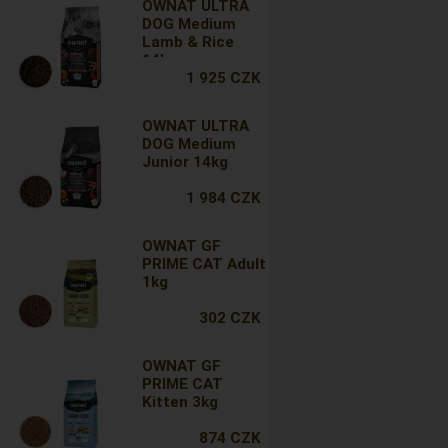
OWNAT ULTRA
DOG Medium
Lamb & Rice
14kg
1 925 CZK
OWNAT ULTRA
DOG Medium
Junior 14kg
1 984 CZK
OWNAT GF
PRIME CAT Adult
1kg
302 CZK
OWNAT GF
PRIME CAT
Kitten 3kg
874 CZK