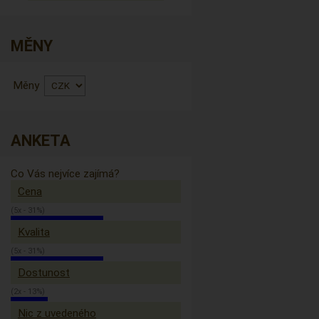
MĚNY
Měny
ANKETA
Co Vás nejvíce zajímá?
Cena
(5x - 31%)
Kvalita
(5x - 31%)
Dostunost
(2x - 13%)
Nic z uvedeného