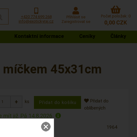
Počet položek: 0
+420 774 699 268
Přihlásit se
info@exotickyraj.cz
Zaregistrovat se
0,00 CZK
Kontaktní informace
Ceníky
Články
 a míčkem 45x31cm
Přidat do
ks
oblíbených
 mít již
Pá 14.8.2026
1964