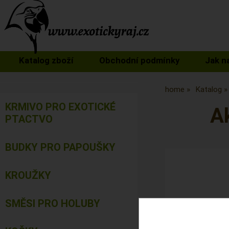
Katalog zboží
Obchodní podmínky
Jak n
home
Katalog
KRMIVO PRO EXOTICKÉ
A
PTACTVO
BUDKY PRO PAPOUŠKY
KROUŽKY
SMĚSI PRO HOLUBY