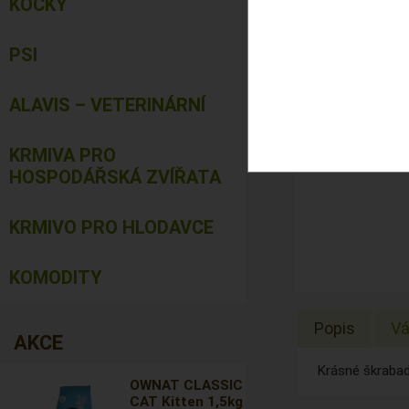
KOČKY
PSI
ALAVIS – VETERINÁRNÍ
KRMIVA PRO
HOSPODÁŘSKÁ ZVÍŘATA
KRMIVO PRO HLODAVCE
KOMODITY
Popis
Vá
AKCE
Krásné škrabad
OWNAT CLASSIC
CAT Kitten 1,5kg