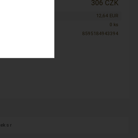
:
306 CZK
tena cena:
12,64 EUR
0 ks
8595184943394
ek s r