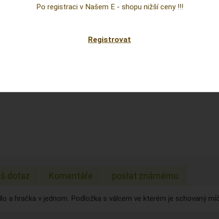
Cena
Po registraci v Našem E - shopu nižší ceny !!!
prepoc
Sklad:
Registrovat
EAN:
š dotaz
Komentáře
poslat známému
lo a hračka v jednom. Podložka s válcem ve kterém je schovaný míč