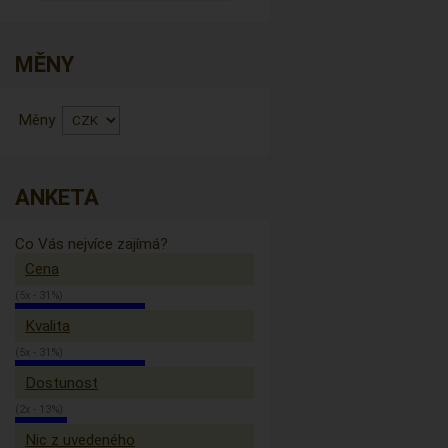
MĚNY
Měny
ANKETA
Co Vás nejvíce zajímá?
Cena
(5x - 31%)
Kvalita
(5x - 31%)
Dostunost
(2x - 13%)
Nic z uvedeného