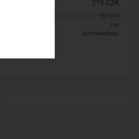
:
219 CZK
tena cena:
9,05 EUR
0 ks
8595184958800
ř