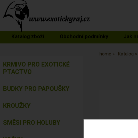
Katalog zboží
Obchodní podmínky
Jak n
home
Katalog
KRMIVO PRO EXOTICKÉ
PTACTVO
BUDKY PRO PAPOUŠKY
KROUŽKY
SMĚSI PRO HOLUBY