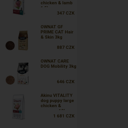
chicken & lamb
1,5kg
347 CZK
OWNAT GF
PRIME CAT Hair
& Skin 3kg
887 CZK
OWNAT CARE
DOG Mobility 3kg
646 CZK
Akinu VITALITY
dog puppy large
chicken &
greaves 12kg
1 681 CZK