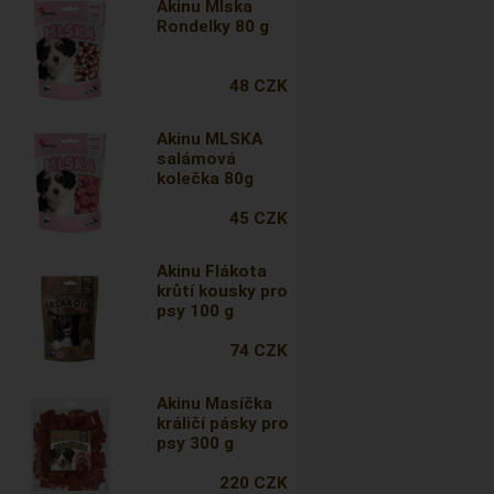
Akinu Mlska
Rondelky 80 g
48 CZK
Akinu MLSKA
salámová
kolečka 80g
45 CZK
Akinu Flákota
krůtí kousky pro
psy 100 g
74 CZK
Akinu Masíčka
králičí pásky pro
psy 300 g
220 CZK