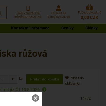
Počet položek: 0
+420 774 699 268
Přihlásit se
info@exotickyraj.cz
Zaregistrovat se
0,00 CZK
Kontaktní informace
Ceníky
Články
miska růžová
Přidat do
ks
oblíbených
 mít již
Čt 13.8.2026
14772