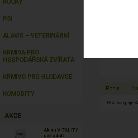
KOČKY
PSI
ALAVIS – VETERINÁRNÍ
KRMIVA PRO
HOSPODÁŘSKÁ ZVÍŘATA
KRMIVO PRO HLODAVCE
Popis
Vá
KOMODITY
Hltá váš pejsek
AKCE
Akinu VITALITY
cat adult