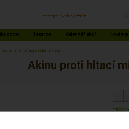
akupovat
Inzerce
Kalendář akcí
Novinky
Akinu proti hltací miska růžová
Akinu proti hltací 
můžete
Kód: