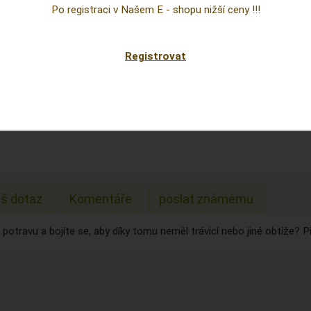
Cena
Po registraci v Našem E - shopu nižší ceny !!!
prepoc
Sklad:
Registrovat
EAN:
š dotaz
Komentáře
poslat známému
 potravu a bojíte se, aby díky tomu neměl trávicí nebo jiné obtíže? P