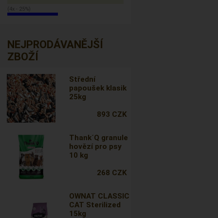
(4x - 25%)
NEJPRODÁVANĚJŠÍ
ZBOŽÍ
Střední
papoušek klasik
25kg
893 CZK
Thank´Q granule
hovězí pro psy
10 kg
268 CZK
OWNAT CLASSIC
CAT Sterilized
15kg