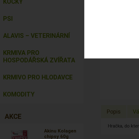
KOČKY
PSI
ALAVIS – VETERINÁRNÍ
KRMIVA PRO
HOSPODÁŘSKÁ ZVÍŘATA
KRMIVO PRO HLODAVCE
KOMODITY
Popis
Vá
AKCE
Hračka, do kter
Akinu Kolagen
chipsy 60g