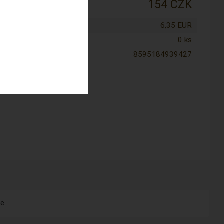
:
154 CZK
tena cena:
6,35 EUR
0 ks
8595184939427
le