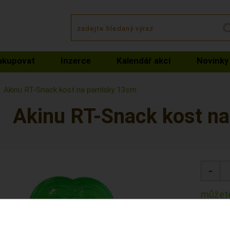
akupovat
Inzerce
Kalendář akcí
Novinky
Akinu RT-Snack kost na pamlsky 13cm
Akinu RT-Snack kost n
můžete
Kód: