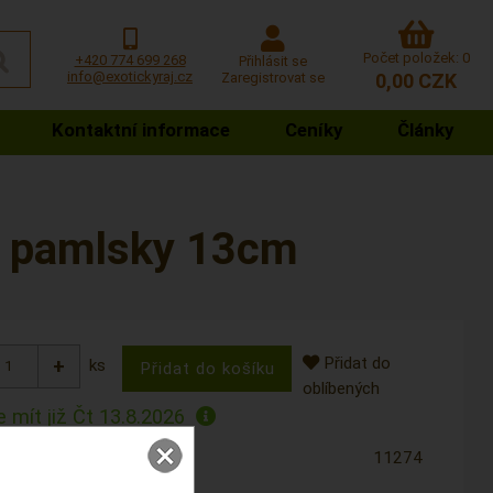
Počet položek: 0
+420 774 699 268
Přihlásit se
info@exotickyraj.cz
Zaregistrovat se
0,00 CZK
Kontaktní informace
Ceníky
Články
a pamlsky 13cm
Přidat do
ks
oblíbených
 mít již
Čt 13.8.2026
11274