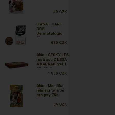
40 CZK
OWNAT CARE
DOG
Dermatologic
3kg
680 CZK
Akinu ČESKÝ LES
matrace Z LESA
A KAPRADÍ vel. L
95x65x9 cm
1 850 CZK
Akinu Masíčka
jehněčí twister
pro psy 75g
54 CZK