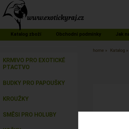
Katalog zboží
Obchodní podmínky
Jak n
home
Katalog
KRMIVO PRO EXOTICKÉ
PTACTVO
BUDKY PRO PAPOUŠKY
KROUŽKY
SMĚSI PRO HOLUBY