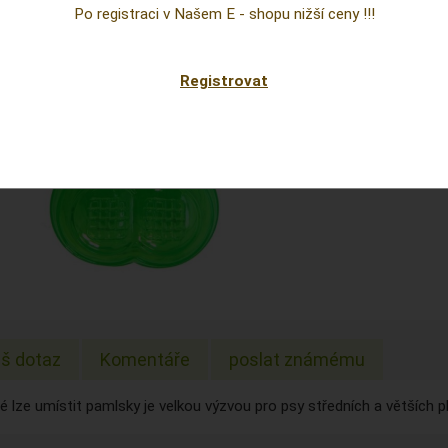
Cena
Po registraci v Našem E - shopu nižší ceny !!!
prepoc
Sklad:
Registrovat
EAN:
š dotaz
Komentáře
poslat známému
é lze umístit pamlsky je velkou výzvou pro psy středních a větších p