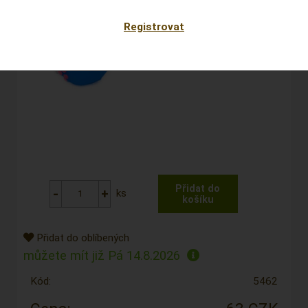
Registrovat
ks
Přidat do oblíbených
můžete mít již
Pá 14.8.2026
Kód:
5462