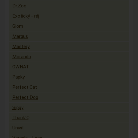
Dr.Zoo
Exotický - ráj
Giom
Margus
Mastery
Morando
OWNAT
Papky
Perfect Cat
Perfect Dog
Sippy
Thank´Q
Univit