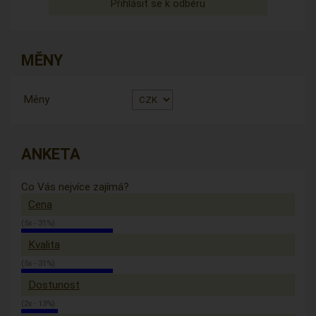
MĚNY
Měny
ANKETA
Co Vás nejvíce zajímá?
Cena
(5x - 31%)
Kvalita
(5x - 31%)
Dostunost
(2x - 13%)