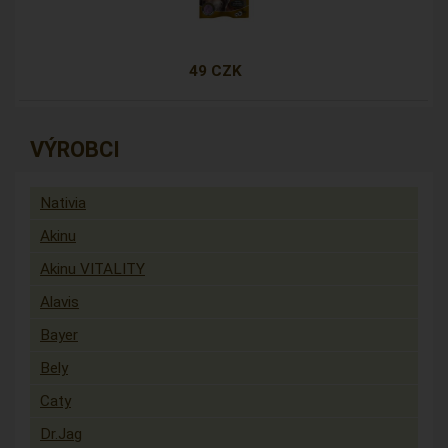
49 CZK
VÝROBCI
Nativia
Akinu
Akinu VITALITY
Alavis
Bayer
Bely
Caty
Dr.Jag