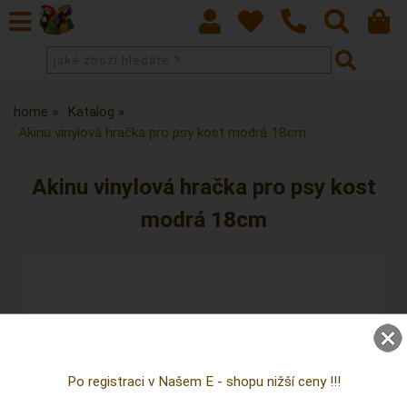
home
Katalog
Akinu vinylová hračka pro psy kost modrá 18cm
Akinu vinylová hračka pro psy kost
modrá 18cm
Po registraci v Našem E - shopu nižší ceny !!!