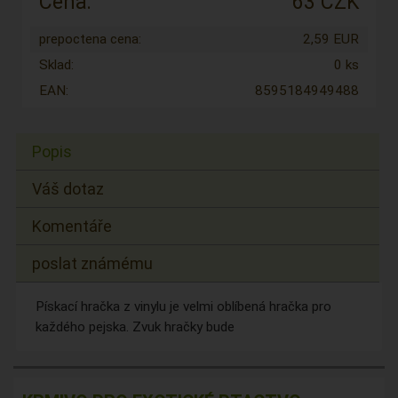
Cena:
63 CZK
prepoctena cena:
2,59 EUR
Sklad:
0 ks
EAN:
8595184949488
Popis
Váš dotaz
Komentáře
poslat známému
Pískací hračka z vinylu je velmi oblíbená hračka pro
každého pejska. Zvuk hračky bude