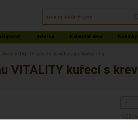
akupovat
Inzerce
Kalendář akcí
Novinky
Akinu VITALITY kuřecí s krevetami pro kočky 70 g
u VITALITY kuřecí s krev
můžete
Kód: