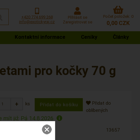
Počet položek: 0
+420 774 699 268
Přihlásit se
info@exotickyraj.cz
Zaregistrovat se
0,00 CZK
Kontaktní informace
Ceníky
Články
etami pro kočky 70 g
Přidat do
ks
oblíbených
 mít již
Pá 14.8.2026
13657