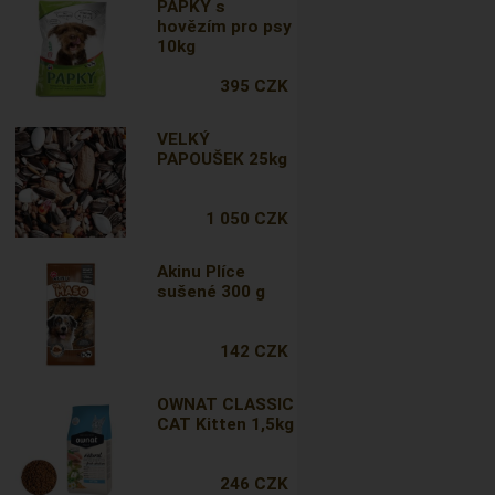
PAPKY s
hovězím pro psy
10kg
395 CZK
VELKÝ
PAPOUŠEK 25kg
1 050 CZK
Akinu Plíce
sušené 300 g
142 CZK
OWNAT CLASSIC
CAT Kitten 1,5kg
246 CZK