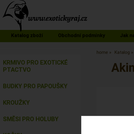
Katalog zboží
Obchodní podmínky
Jak n
home
Katalog
KRMIVO PRO EXOTICKÉ
Akin
PTACTVO
BUDKY PRO PAPOUŠKY
KROUŽKY
SMĚSI PRO HOLUBY