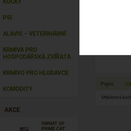
KOČKY
PSI
ALAVIS – VETERINÁRNÍ
KRMIVA PRO
HOSPODÁŘSKÁ ZVÍŘATA
KRMIVO PRO HLODAVCE
Popis
Vá
KOMODITY
Málokterá kočka
AKCE
OWNAT GF
PRIME CAT