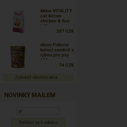
Akinu VITALITY
cat kitten
chicken & fish
1,5kg
287 CZK
Akinu Flákota
kuřecí sendvič s
rybou pro psy
100 g
74 CZK
Zobrazit všechny akce ...
NOVINKY MAILEM