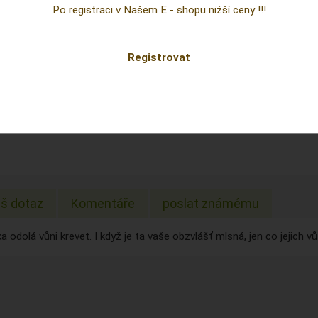
Cena
Po registraci v Našem E - shopu nižší ceny !!!
prepoc
Sklad:
Registrovat
EAN:
š dotaz
Komentáře
poslat známému
 odolá vůni krevet. I když je ta vaše obzvlášť mlsná, jen co jejich vů