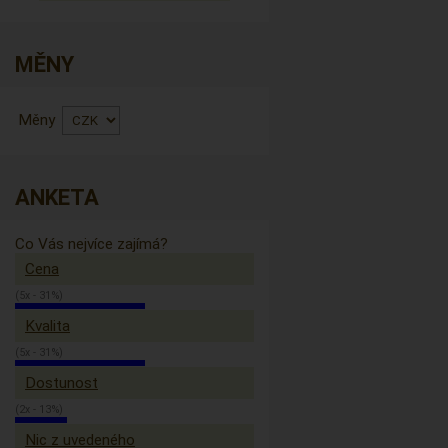
MĚNY
Měny
ANKETA
Co Vás nejvíce zajímá?
Cena
(5x - 31%)
Kvalita
(5x - 31%)
Dostunost
(2x - 13%)
Nic z uvedeného