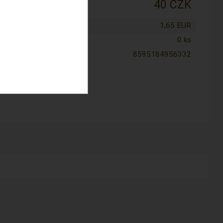
:
40 CZK
tena cena:
1,65 EUR
0 ks
8595184956332