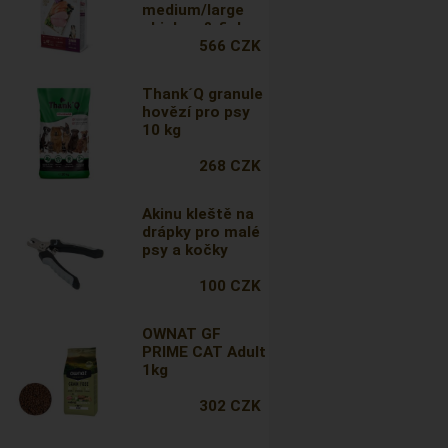
medium/large
chicken & fish
3kg
566 CZK
Thank´Q granule
hovězí pro psy
10 kg
268 CZK
Akinu kleště na
drápky pro malé
psy a kočky
100 CZK
OWNAT GF
PRIME CAT Adult
1kg
302 CZK