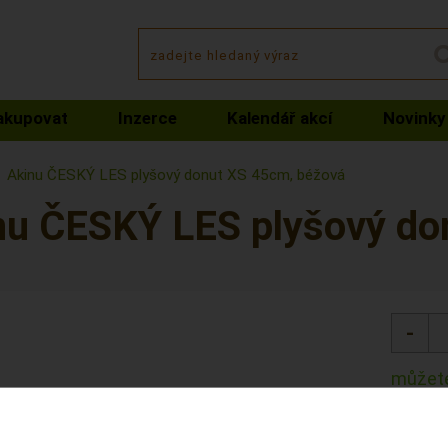
akupovat
Inzerce
Kalendář akcí
Novinky
Akinu ČESKÝ LES plyšový donut XS 45cm, béžová
nu ČESKÝ LES plyšový do
můžete
Kód: