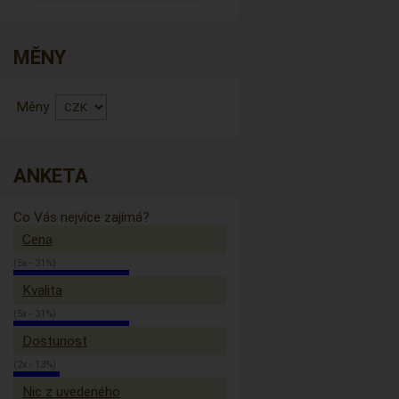
MĚNY
Měny
ANKETA
Co Vás nejvíce zajímá?
Cena
(5x - 31%)
Kvalita
(5x - 31%)
Dostunost
(2x - 13%)
Nic z uvedeného