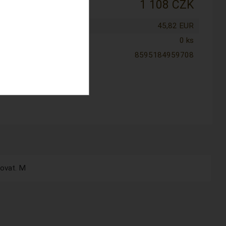
:
1 108 CZK
tena cena:
45,82 EUR
0 ks
8595184959708
lovat. M