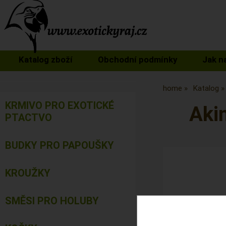
Katalog zboží
Obchodní podmínky
Jak n
home
Katalog
KRMIVO PRO EXOTICKÉ
Aki
PTACTVO
BUDKY PRO PAPOUŠKY
KROUŽKY
SMĚSI PRO HOLUBY