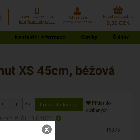
Počet položek: 0
+420 774 699 268
Přihlásit se
info@exotickyraj.cz
Zaregistrovat se
0,00 CZK
Kontaktní informace
Ceníky
Články
nut XS 45cm, béžová
Přidat do
ks
oblíbených
 mít již
Čt 13.8.2026
15075