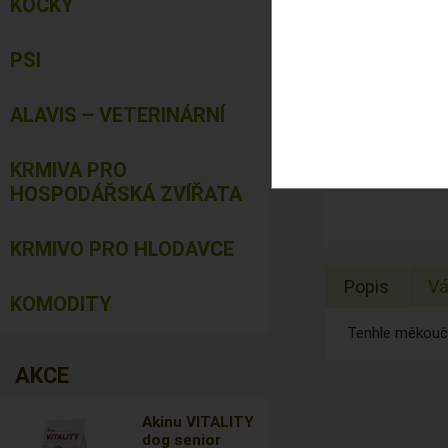
KOČKY
PSI
ALAVIS – VETERINÁRNÍ
KRMIVA PRO
HOSPODÁŘSKÁ ZVÍŘATA
KRMIVO PRO HLODAVCE
Popis
Vá
KOMODITY
Tenhle měkoučk
AKCE
Akinu VITALITY
dog senior