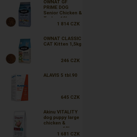
OWNAT GF
PRIME DOG
Senior Chicken &
Turkey 12kg
1 814 CZK
OWNAT CLASSIC
CAT Kitten 1,5kg
246 CZK
ALAVIS 5 tbl.90
645 CZK
Akinu VITALITY
dog puppy large
chicken &
greaves 12kg
1 681 CZK