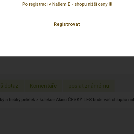
Cena
Po registraci v Našem E - shopu nižší ceny !!!
prepoc
Sklad:
Registrovat
EAN:
š dotaz
Komentáře
poslat známému
ý a hebký pelíšek z kolekce Akinu ČESKÝ LES bude váš chlupáč mi