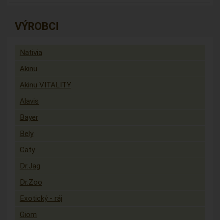
VÝROBCI
Nativia
Akinu
Akinu VITALITY
Alavis
Bayer
Bely
Caty
Dr.Jag
Dr.Zoo
Exotický - ráj
Giom