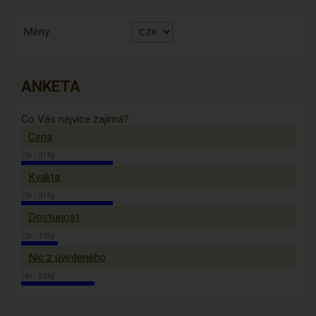
Měny
ANKETA
Co Vás nejvíce zajímá?
Cena
(5x - 31%)
Kvalita
(5x - 31%)
Dostunost
(2x - 13%)
Nic z uvedeného
(4x - 25%)