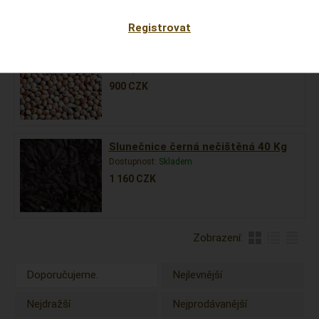
Komodity
Registrovat
Proso žluté 50Kg
Dostupnost:
Skladem
900
CZK
Slunečnice černá nečištěná 40 Kg
Dostupnost:
Skladem
1 160
CZK
Zobrazení:
Doporučujeme.
Nejlevnější
Nejdražší
Nejprodávanější