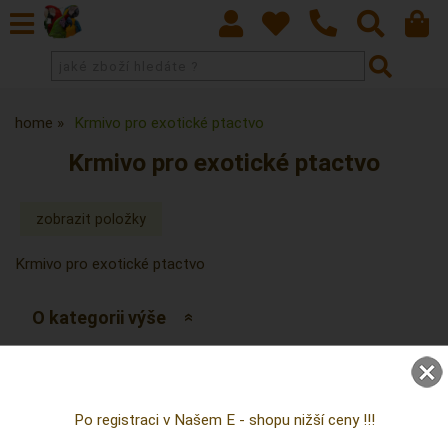
home
Krmivo pro exotické ptactvo
Krmivo pro exotické ptactvo
Krmivo pro exotické ptactvo
O kategorii výše
Andulka
Po registraci v Našem E - shopu nižší ceny !!!