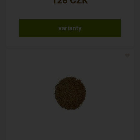
128
CZK
varianty