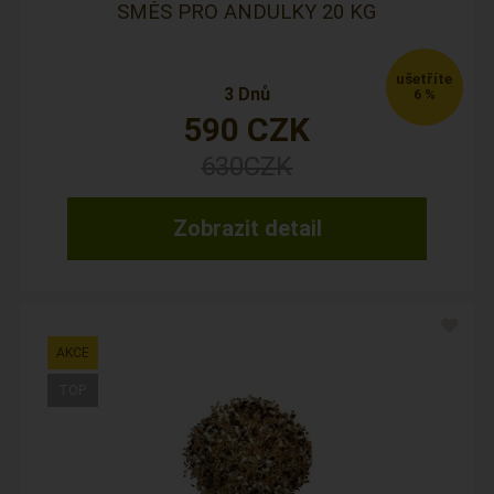
SMĚS PRO ANDULKY 20 KG
3 Dnů
6 %
590
CZK
630
CZK
Zobrazit detail