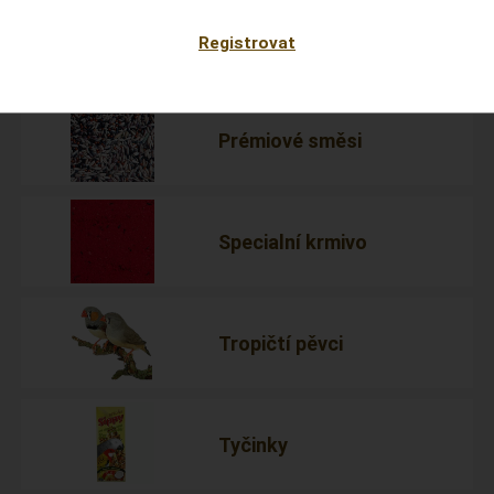
Kanáři
Registrovat
Prémiové směsi
Specialní krmivo
Tropičtí pěvci
Tyčinky