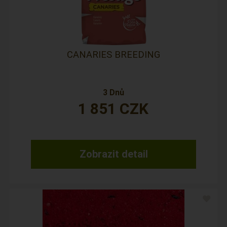
CANARIES BREEDING
3 Dnů
1 851
CZK
Zobrazit detail