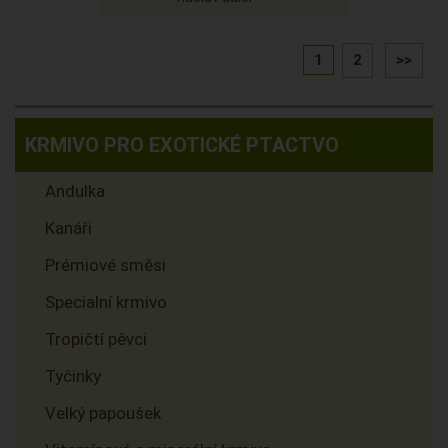
1
2
>>
KRMIVO PRO EXOTICKÉ PTACTVO
Andulka
Kanáři
Prémiové směsi
Specialní krmivo
Tropičtí pěvci
Tyčinky
Velký papoušek