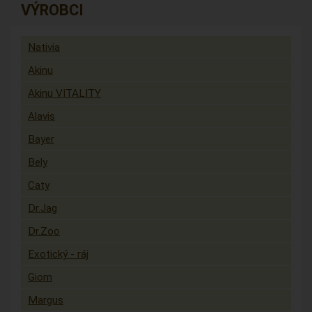
VÝROBCI
Nativia
Akinu
Akinu VITALITY
Alavis
Bayer
Bely
Caty
Dr.Jag
Dr.Zoo
Exotický - ráj
Giom
Margus