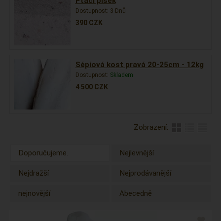
Ptačí písek
Dostupnost:
3 Dnů
390
CZK
Sépiová kost pravá 20-25cm - 12kg
Dostupnost:
Skladem
4 500
CZK
Zobrazení:
Doporučujeme.
Nejlevnější
Nejdražší
Nejprodávanější
nejnovější
Abecedně