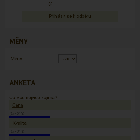
MĚNY
Měny
ANKETA
Co Vás nejvíce zajímá?
Cena
(5x - 31%)
Kvalita
(5x - 31%)