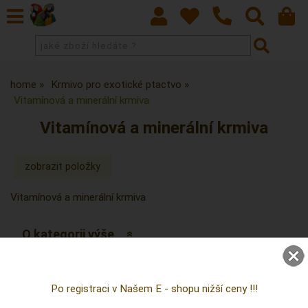
home
Krmivo pro exotické ptactvo
Vitamínová a minerální krmiva
Vitamínová a minerální krmiva
Vitamínová a minerální krmiva
O kategorii výše
nejprodávanější položky v kategorii
Po registraci v Našem E - shopu nižší ceny !!!
Vitamínová a minerální krmiva