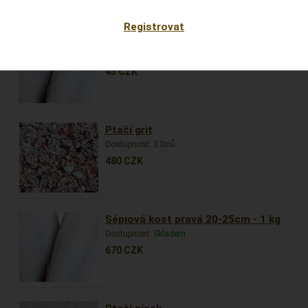
Registrovat
Sépiová kost pravá 15 - 30cm - 1 Ks
Dostupnost:
Skladem
45
CZK
Ptačí grit
Dostupnost:
3 Dnů
480
CZK
Sépiová kost pravá 20-25cm - 1 kg
Dostupnost:
Skladem
670
CZK