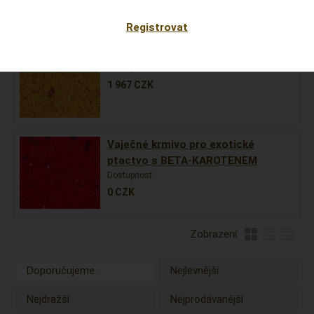
Specialní krmivo
Registrovat
Vaječná směs
Dostupnost:
Skladem
1 967
CZK
Vaječné krmivo pro exotické
ptactvo s BETA-KAROTENEM
Dostupnost:
0
CZK
Zobrazení:
Doporučujeme.
Nejlevnější
Nejdražší
Nejprodávanější