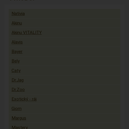
Nativia
Akinu
Akinu VITALITY
Alavis
Bayer
Bely
Caty
Dr.Jag
Dr.Zoo
Exotický - ráj
Giom
Margus
Mastery