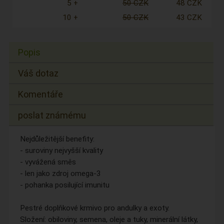
5 +
50 CZK
48 CZK
10 +
50 CZK
43 CZK
Popis
Váš dotaz
Komentáře
poslat známému
Nejdůležitější benefity:
- suroviny nejvyšší kvality
- vyvážená směs
- len jako zdroj omega-3
- pohanka posilující imunitu
Pestré doplňkové krmivo pro andulky a exoty.
Složení: obiloviny, semena, oleje a tuky, minerální látky,