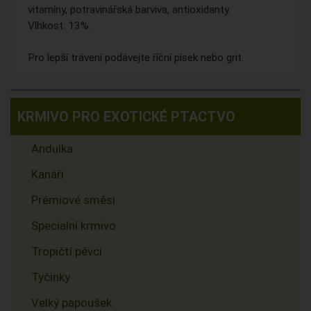
vitamíny, potravinářská barviva, antioxidanty.
Vlhkost: 13%.
Pro lepší trávení podávejte říční písek nebo grit.
KRMIVO PRO EXOTICKÉ PTACTVO
Andulka
Kanáři
Prémiové směsi
Specialní krmivo
Tropičtí pěvci
Tyčinky
Velký papoušek