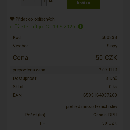
ks
Přidat do oblíbených
můžete mít již
Čt 13.8.2026
Kód:
600238
Výrobce:
Sippy
Cena:
50 CZK
prepoctena cena:
2,07 EUR
Dostupnost:
3 Dnů
Sklad:
0 ks
EAN:
8595184937263
přehled množstevních slev
Počet (ks)
Cena s DPH
1 +
50 CZK