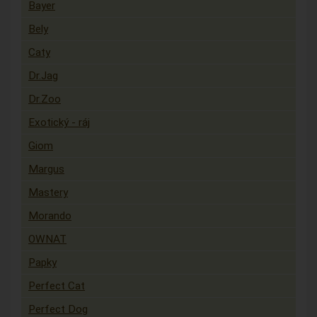
Bayer
Bely
Caty
Dr.Jag
Dr.Zoo
Exotický - ráj
Giom
Margus
Mastery
Morando
OWNAT
Papky
Perfect Cat
Perfect Dog