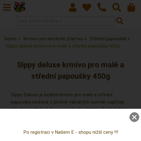
home
Krmivo pro exotické ptactvo
Střední papoušek
Sippy deluxe krmivo pro malé a střední papoušky 450g
Sippy deluxe krmivo pro malé a
střední papoušky 450g
Sippy Deluxe je kvalitní krmivo pro malé a střední
papoušky složené z pečlivě vybraných surovin zajišťuje
všechny potřebné živiny pro plnohodnotný, dlouholetý a
spokojený život vašeho miláčka.
Po registraci v Našem E - shopu nižší ceny !!!