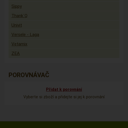
Sippy
Thank´Q
Univit
Versele - Laga
Vetamix
ZEA
POROVNÁVAČ
Přidat k porovnání
Vyberte si zboží a přidejte si jej k porovnání