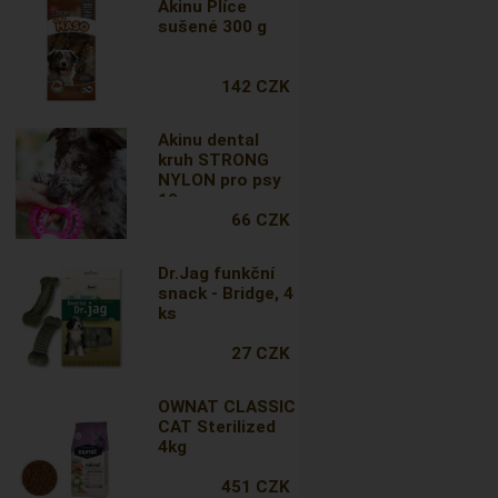
Akinu Plíce
sušené 300 g
142 CZK
Akinu dental
kruh STRONG
NYLON pro psy
10cm
66 CZK
Dr.Jag funkční
snack - Bridge, 4
ks
27 CZK
OWNAT CLASSIC
CAT Sterilized
4kg
451 CZK