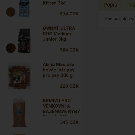
Kitten 3kg
Popis
Vá
874 CZK
Váš parťák s vá
OWNAT ULTRA
DOG Medium
Junior 3kg
584 CZK
Akinu Masíčka
hovězí stripsy
pro psy 300 g
220 CZK
KRMIVO PRO
VENKOVNÍ A
BAZÉNOVÉ RYBY
5kg - kuličky
345 CZK