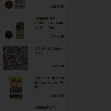
203 CZK
OWNAT GF
PRIME CAT Hair
& Skin 1kg
331 CZK
ANDULKA Klasik
1 kg
35 CZK
Thank´Q granule
kuře pro psy 10
kg
268 CZK
OWNAT GF