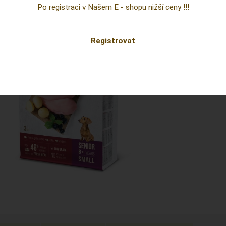
Cena
Po registraci v Našem E - shopu nižší ceny !!!
prepoc
Dostup
Registrovat
Sklad:
EAN: