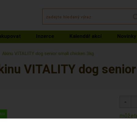
akupovat
Inzerce
Kalendář akcí
Novinky
Akinu VITALITY dog senior small chicken 3kg
kinu VITALITY dog senior
můžete
Kód: