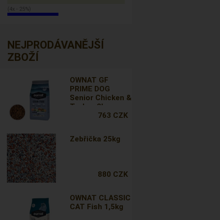
(4x - 25%)
NEJPRODÁVANĚJŠÍ
ZBOŽÍ
OWNAT GF
PRIME DOG
Senior Chicken &
Turkey 3kg
763 CZK
Zebřička 25kg
880 CZK
OWNAT CLASSIC
CAT Fish 1,5kg