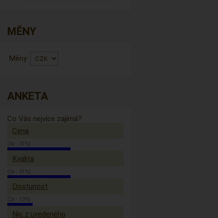
MĚNY
Měny
ANKETA
Co Vás nejvíce zajímá?
Cena
(5x - 31%)
Kvalita
(5x - 31%)
Dostunost
(2x - 13%)
Nic z uvedeného