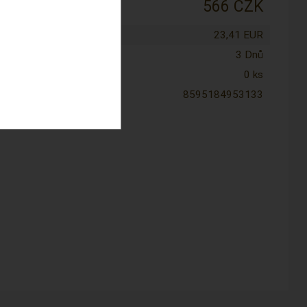
:
566 CZK
tena cena:
23,41 EUR
nost:
3 Dnů
0 ks
8595184953133