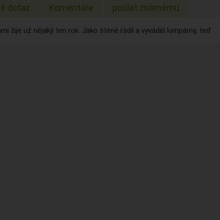
š dotaz
Komentáře
poslat známému
mi žije už nějaký ten rok. Jako štěně řádil a vyváděl lumpárny, teď