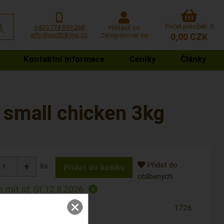
Počet položek: 0
+420 774 699 268
Přihlásit se
info@exotickyraj.cz
Zaregistrovat se
0,00 CZK
Kontaktní informace
Ceníky
Články
 small chicken 3kg
Přidat do
ks
oblíbených
 mít již
St 12.8.2026
1726