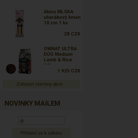
Akinu MLSKA
uherákový kmen
10 cm 1 ks
28 CZK
OWNAT ULTRA
DOG Medium
Lamb & Rice
14kg
1 925 CZK
Zobrazit všechny akce ...
NOVINKY MAILEM