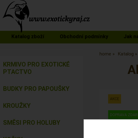
Katalog zboží
Obchodní podmínky
Jak n
home
Katalog
KRMIVO PRO EXOTICKÉ
A
PTACTVO
BUDKY PRO PAPOUŠKY
KROUŽKY
SMĚSI PRO HOLUBY