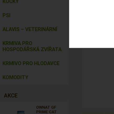
KOČKY
PSI
ALAVIS – VETERINÁRNÍ
KRMIVA PRO
HOSPODÁŘSKÁ ZVÍŘATA
KRMIVO PRO HLODAVCE
KOMODITY
AKCE
OWNAT GF
PRIME CAT