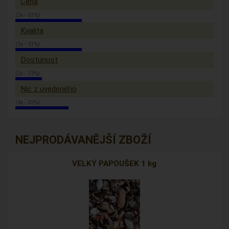
Cena
(5x - 31%)
Kvalita
(5x - 31%)
Dostunost
(2x - 13%)
Nic z uvedeného
(4x - 25%)
NEJPRODÁVANĚJŠÍ ZBOŽÍ
VELKÝ PAPOUŠEK 1 kg