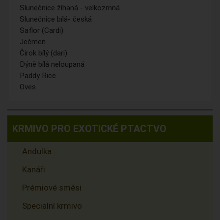
Slunečnice žíhaná - velkozrnná
Slunečnice bílá- česká
Saflor (Cardi)
Ječmen
Čirok bílý (dari)
Dýně bílá neloupaná
Paddy Rice
Oves
KRMIVO PRO EXOTICKÉ PTACTVO
Andulka
Kanáři
Prémiové směsi
Specialní krmivo