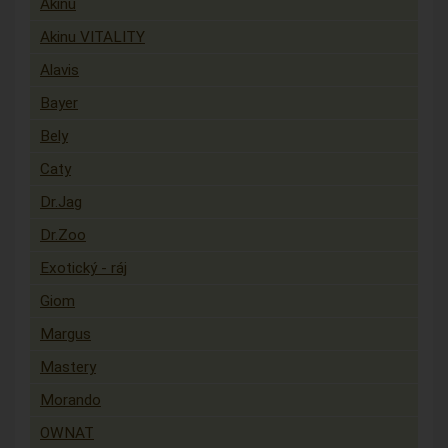
Akinu
Akinu VITALITY
Alavis
Bayer
Bely
Caty
Dr.Jag
Dr.Zoo
Exotický - ráj
Giom
Margus
Mastery
Morando
OWNAT