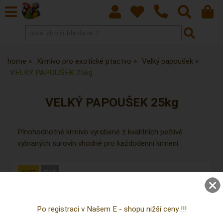
home
Krmivo pro exotické ptactvo
Velký papoušek
VELKÝ PAPOUŠEK 25kg
VELKÝ PAPOUŠEK 25kg
Plnohodnotné krmivo vyrobené z kvalitních pečlivě
vybraných surovin vhodné pro každodenní krmení.
Po registraci v Našem E - shopu nižší ceny !!!