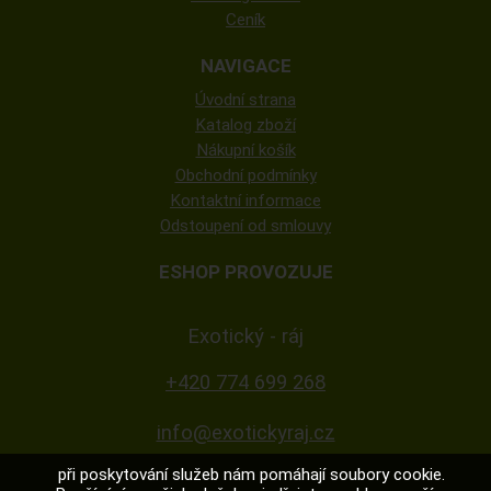
Ceník
NAVIGACE
Úvodní strana
Katalog zboží
Nákupní košík
Obchodní podmínky
Kontaktní informace
Odstoupení od smlouvy
ESHOP PROVOZUJE
Exotický - ráj
+420 774 699 268
info@exotickyraj.cz
při poskytování služeb nám pomáhají soubory cookie.