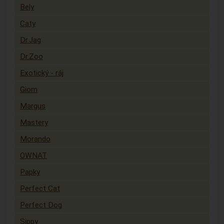
Bely
Caty
Dr.Jag
Dr.Zoo
Exotický - ráj
Giom
Margus
Mastery
Morando
OWNAT
Papky
Perfect Cat
Perfect Dog
Sippy