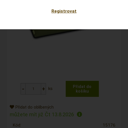
Registrovat
ks
Přidat do oblíbených
můžete mít již
Čt 13.8.2026
Kód:
15176