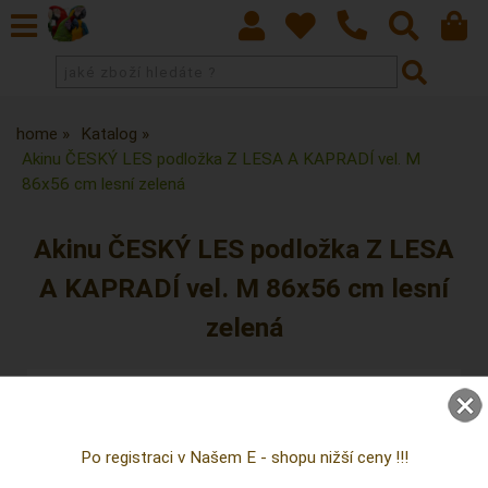
home
Katalog
Akinu ČESKÝ LES podložka Z LESA A KAPRADÍ vel. M
86x56 cm lesní zelená
Akinu ČESKÝ LES podložka Z LESA
A KAPRADÍ vel. M 86x56 cm lesní
zelená
Po registraci v Našem E - shopu nižší ceny !!!