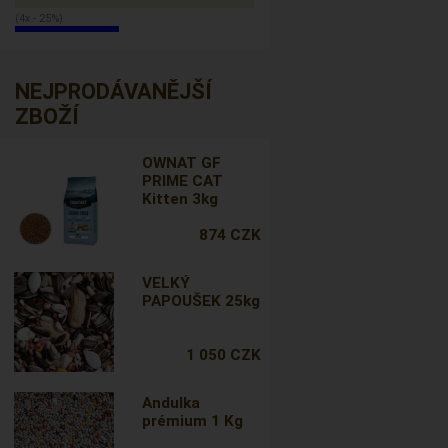
(4x - 25%)
NEJPRODÁVANĚJŠÍ
ZBOŽÍ
OWNAT GF
PRIME CAT
Kitten 3kg
874 CZK
VELKÝ
PAPOUŠEK 25kg
1 050 CZK
Andulka
prémium 1 Kg