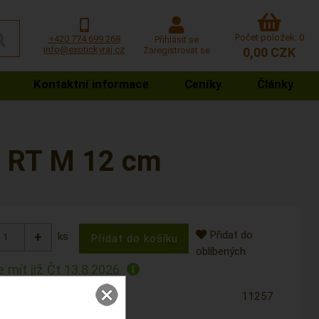
Počet položek: 0
+420 774 699 268
Přihlásit se
info@exotickyraj.cz
Zaregistrovat se
0,00 CZK
Kontaktní informace
Ceníky
Články
k RT M 12 cm
Přidat do
ks
oblíbených
 mít již
Čt 13.8.2026
11257