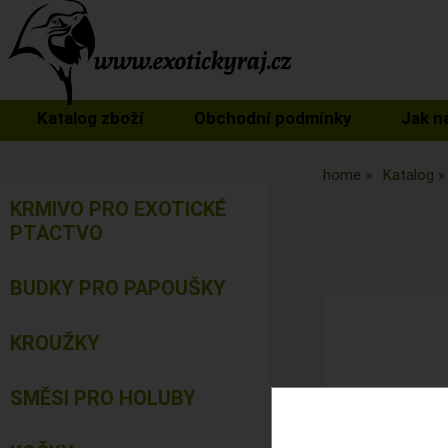
Katalog zboží
Obchodní podmínky
Jak n
home
Katalog
KRMIVO PRO EXOTICKÉ
PTACTVO
BUDKY PRO PAPOUŠKY
KROUŽKY
SMĚSI PRO HOLUBY