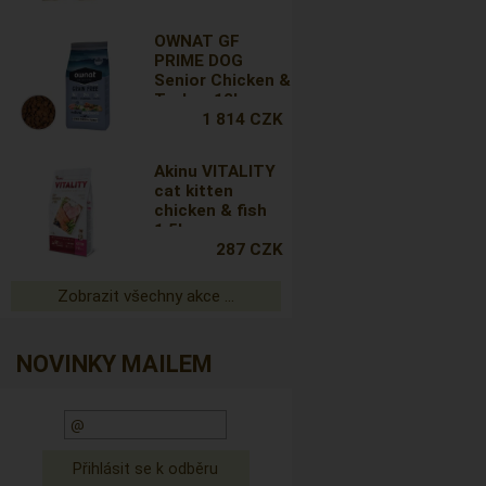
OWNAT GF
PRIME DOG
Senior Chicken &
Turkey 12kg
1 814 CZK
Akinu VITALITY
cat kitten
chicken & fish
1,5kg
287 CZK
Zobrazit všechny akce ...
NOVINKY MAILEM