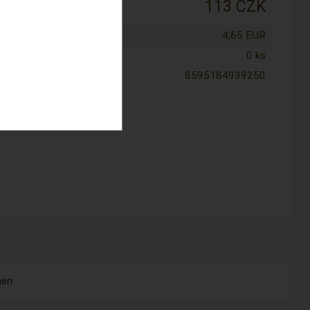
:
113 CZK
tena cena:
4,65 EUR
0 ks
8595184939250
men.