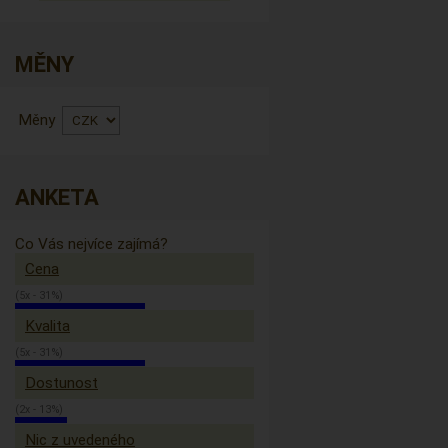
MĚNY
Měny
ANKETA
Co Vás nejvíce zajímá?
Cena
(5x - 31%)
Kvalita
(5x - 31%)
Dostunost
(2x - 13%)
Nic z uvedeného