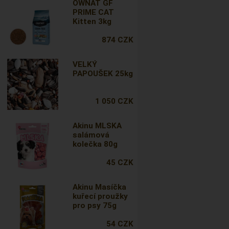
OWNAT GF
PRIME CAT
Kitten 3kg
874 CZK
VELKÝ
PAPOUŠEK 25kg
1 050 CZK
Akinu MLSKA
salámová
kolečka 80g
45 CZK
Akinu Masíčka
kuřecí proužky
pro psy 75g
54 CZK