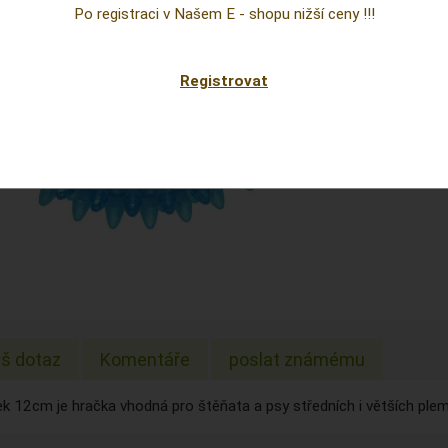
Cena
Po registraci v Našem E - shopu nižší ceny !!!
prepoc
Sklad:
Registrovat
EAN:
š dotaz
Komentáře
poslat známému
ek 12cm je hračka vhodná pro štěňata a psy středních i větších ple