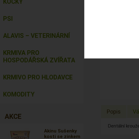
KOČKY
PSI
ALAVIS – VETERINÁRNÍ
KRMIVA PRO
HOSPODÁŘSKÁ ZVÍŘATA
KRMIVO PRO HLODAVCE
KOMODITY
Popis
Vá
AKCE
Dentální krouž
Akinu Sušenky
kosti se zinkem