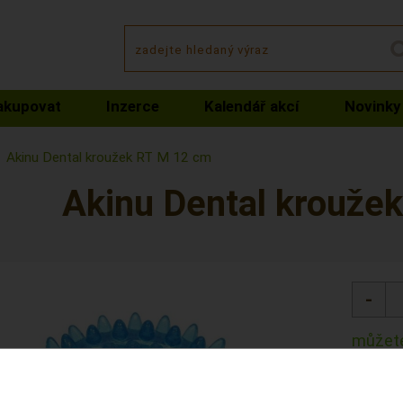
akupovat
Inzerce
Kalendář akcí
Novinky
Akinu Dental kroužek RT M 12 cm
Akinu Dental krouže
můžete
Kód: