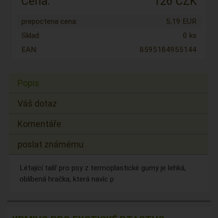
Cena:
126 CZK
prepoctena cena:
5,19 EUR
Sklad:
0 ks
EAN:
8595184955144
Popis
Váš dotaz
Komentáře
poslat známému
Létající talíř pro psy z termoplastické gumy je lehká,
oblíbená hračka, která navíc p