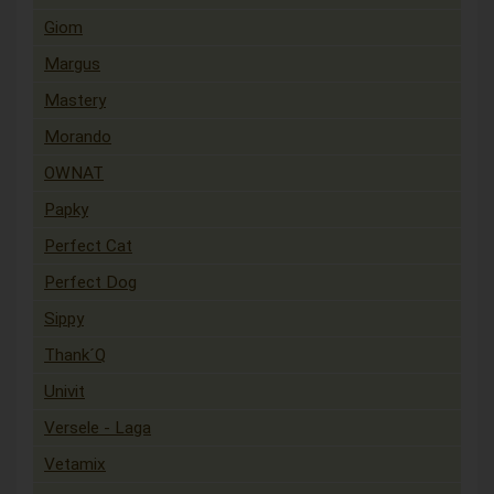
Giom
Margus
Mastery
Morando
OWNAT
Papky
Perfect Cat
Perfect Dog
Sippy
Thank´Q
Univit
Versele - Laga
Vetamix