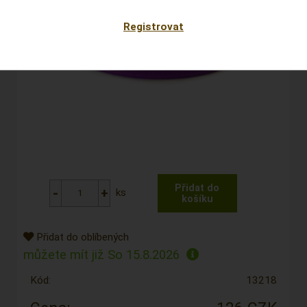
Registrovat
ks
Přidat do oblíbených
můžete mít již
So 15.8.2026
Kód:
13218