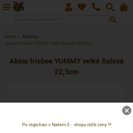
home
Katalog
Akinu frisbee YUMMY velké fialové 22,5cm
Akinu frisbee YUMMY velké fialové
22,5cm
Po registraci v Našem E - shopu nižší ceny !!!