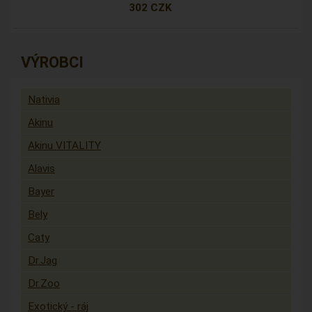
302 CZK
VÝROBCI
Nativia
Akinu
Akinu VITALITY
Alavis
Bayer
Bely
Caty
Dr.Jag
Dr.Zoo
Exotický - ráj