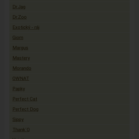
Dr.Jag
Dr.Zoo
Exotický - ráj
Giom
Margus
Mastery
Morando
OWNAT
Papky
Perfect Cat
Perfect Dog
Sippy
Thank´Q