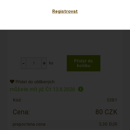
Registrovat
ks
Přidat do oblíbených
můžete mít již
Čt 13.8.2026
Kód:
5381
Cena:
80 CZK
prepoctena cena:
3,30 EUR