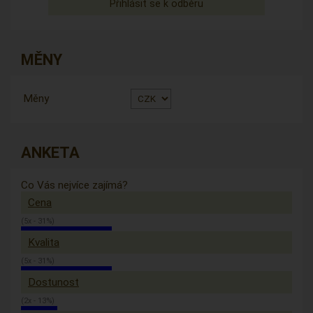
MĚNY
Měny
ANKETA
Co Vás nejvíce zajímá?
Cena
(5x - 31%)
Kvalita
(5x - 31%)
Dostunost
(2x - 13%)