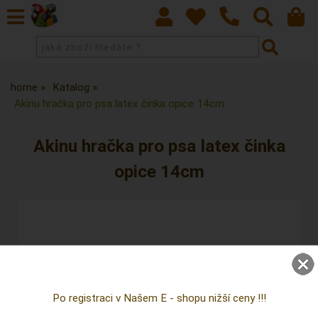
home
Katalog
Akinu hračka pro psa latex činka opice 14cm
Akinu hračka pro psa latex činka
opice 14cm
Po registraci v Našem E - shopu nižší ceny !!!