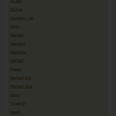
Dr.Jag
Dr.Zoo
Exotický - ráj
Giom
Margus
Mastery
Morando
OWNAT
Papky
Perfect Cat
Perfect Dog
Sippy
Thank´Q
Univit