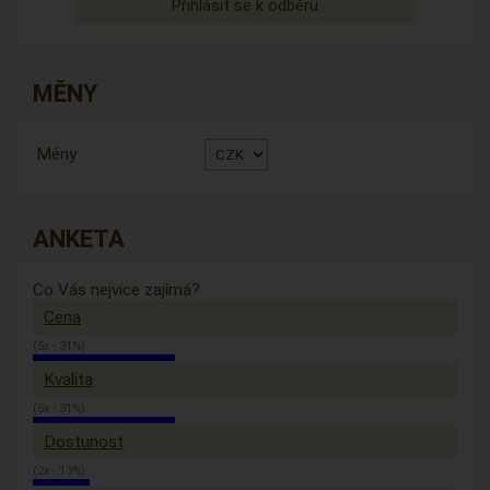
MĚNY
Měny
ANKETA
Co Vás nejvíce zajímá?
Cena
(5x - 31%)
Kvalita
(5x - 31%)
Dostunost
(2x - 13%)