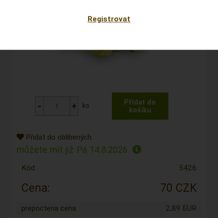
Registrovat
ks
Přidat do oblíbených
můžete mít již
Pá 14.8.2026
Kód:
5426
Cena:
70 CZK
prepoctena cena:
2,89 EUR