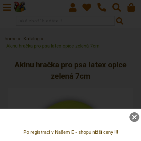
home
Katalog
Akinu hračka pro psa latex opice zelená 7cm
Akinu hračka pro psa latex opice
zelená 7cm
Po registraci v Našem E - shopu nižší ceny !!!