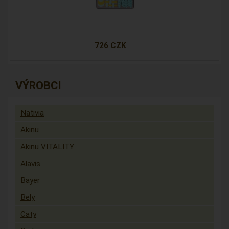
726 CZK
VÝROBCI
Nativia
Akinu
Akinu VITALITY
Alavis
Bayer
Bely
Caty