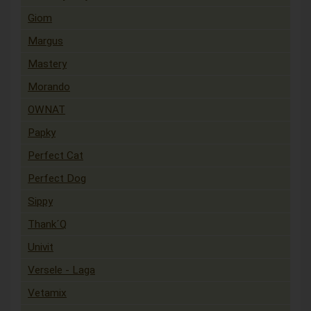
Giom
Margus
Mastery
Morando
OWNAT
Papky
Perfect Cat
Perfect Dog
Sippy
Thank´Q
Univit
Versele - Laga
Vetamix