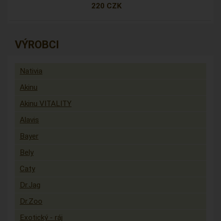
220 CZK
VÝROBCI
Nativia
Akinu
Akinu VITALITY
Alavis
Bayer
Bely
Caty
Dr.Jag
Dr.Zoo
Exotický - ráj