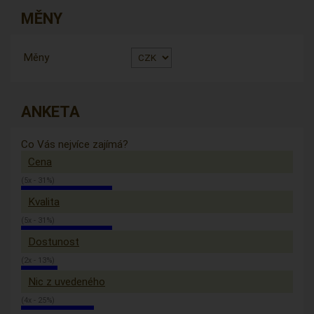
MĚNY
Měny
ANKETA
Co Vás nejvíce zajímá?
Cena
(5x - 31%)
Kvalita
(5x - 31%)
Dostunost
(2x - 13%)
Nic z uvedeného
(4x - 25%)