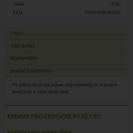
Sklad:
0 ks
EAN:
8595184936655
Popis
Váš dotaz
Komentáře
poslat známému
Po celém dni je váš pejsek celý natěšený, že si budete
spolu hrát a trávit spolu hezk
KRMIVO PRO EXOTICKÉ PTACTVO