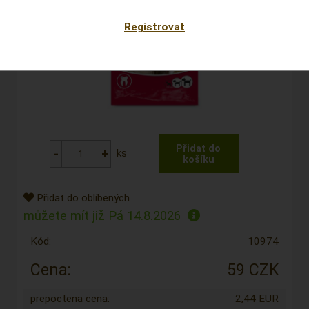
Registrovat
ks
Přidat do oblíbených
můžete mít již
Pá 14.8.2026
Kód:
10974
Cena:
59 CZK
prepoctena cena:
2,44 EUR