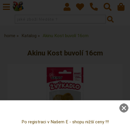
home
Katalog
Akinu Kost buvolí 16cm
Akinu Kost buvolí 16cm
Po registraci v Našem E - shopu nižší ceny !!!