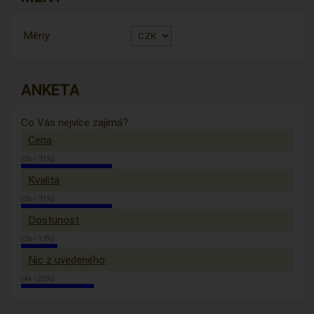
Měny
ANKETA
Co Vás nejvíce zajímá?
Cena
(5x - 31%)
Kvalita
(5x - 31%)
Dostunost
(2x - 13%)
Nic z uvedeného
(4x - 25%)