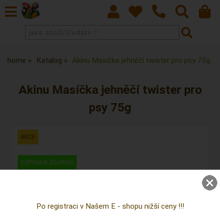
home
Katalog
Akinu Masíčka jehněčí twister pro psy 75g
Akinu Masíčka jehněčí twister pro
psy 75g
Po registraci v Našem E - shopu nižší ceny !!!