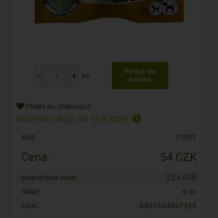
ks
Přidat do oblíbených
můžete mít již
So 15.8.2026
Kód:
11092
Cena:
54 CZK
prepoctena cena:
2,24 EUR
Sklad:
0 ks
EAN:
8595184937423