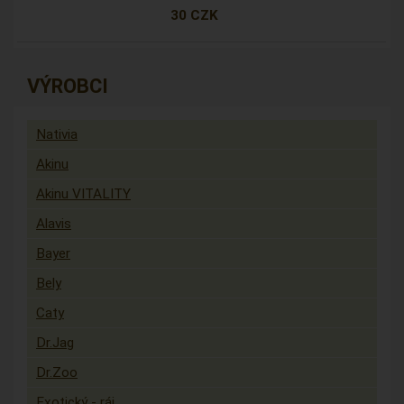
30 CZK
VÝROBCI
Nativia
Akinu
Akinu VITALITY
Alavis
Bayer
Bely
Caty
Dr.Jag
Dr.Zoo
Exotický - ráj