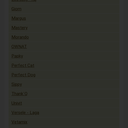
Giom
Margus
Mastery
Morando
OWNAT
Papky
Perfect Cat
Perfect Dog
Sippy
Thank´Q
Univit
Versele - Laga
Vetamix