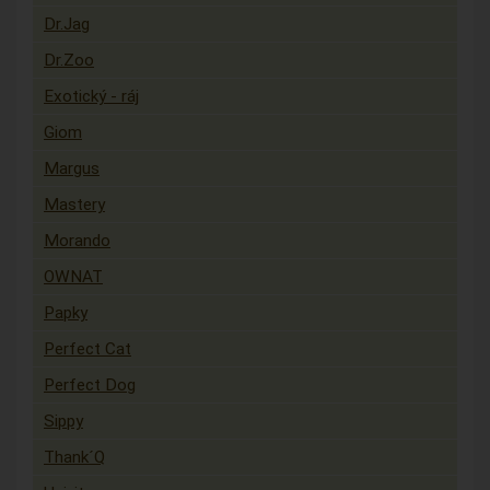
Dr.Jag
Dr.Zoo
Exotický - ráj
Giom
Margus
Mastery
Morando
OWNAT
Papky
Perfect Cat
Perfect Dog
Sippy
Thank´Q