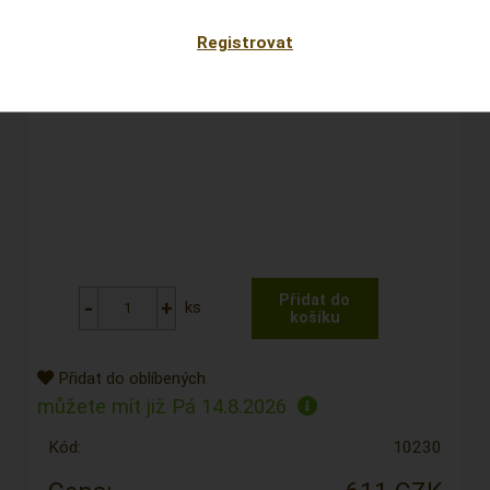
Registrovat
ks
Přidat do oblíbených
můžete mít již
Pá 14.8.2026
Kód:
10230