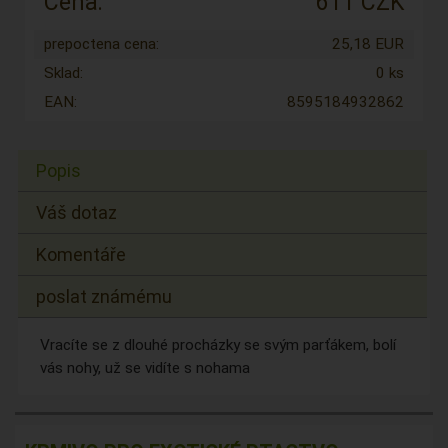
Cena:
611 CZK
prepoctena cena:
25,18 EUR
Sklad:
0 ks
EAN:
8595184932862
Popis
Váš dotaz
Komentáře
poslat známému
Vracíte se z dlouhé procházky se svým parťákem, bolí
vás nohy, už se vidíte s nohama