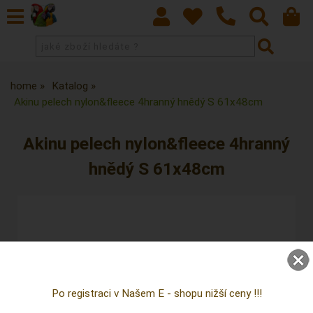
home
Katalog
Akinu pelech nylon&fleece 4hranný hnědý S 61x48cm
Akinu pelech nylon&fleece 4hranný
hnědý S 61x48cm
Po registraci v Našem E - shopu nižší ceny !!!