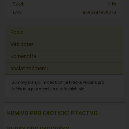
Sklad:
0 ks
EAN:
8595184939373
Popis
Váš dotaz
Komentáře
poslat známému
Gumový blikající míček 8cm je hračka vhodná pro
štěňata a psy menších a středních ple
KRMIVO PRO EXOTICKÉ PTACTVO