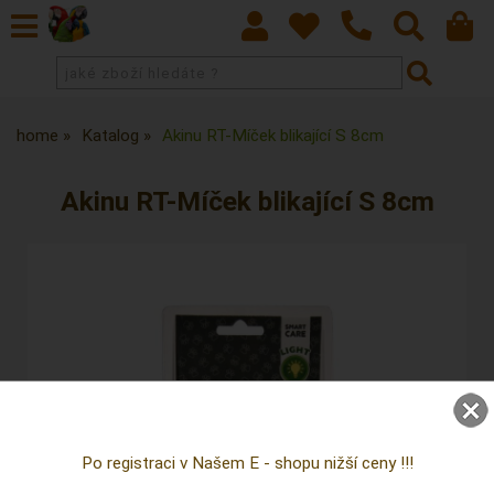
home
Katalog
Akinu RT-Míček blikající S 8cm
Akinu RT-Míček blikající S 8cm
Po registraci v Našem E - shopu nižší ceny !!!