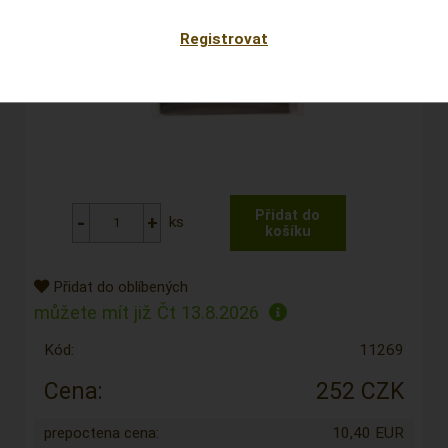
Registrovat
ks
Přidat do oblíbených
můžete mít již
Čt 13.8.2026
Kód:
11269
Cena:
252 CZK
prepoctena cena:
10,40 EUR