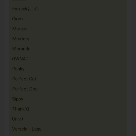
Exotický - ráj
Giom
Margus
Mastery
Morando
OWNAT
Papky
Perfect Cat
Perfect Dog
Sippy
Thank´Q
Univit
Versele - Laga