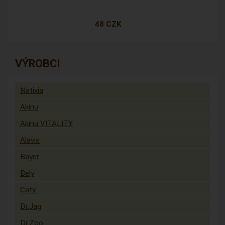
48 CZK
VÝROBCI
Nativia
Akinu
Akinu VITALITY
Alavis
Bayer
Bely
Caty
Dr.Jag
Dr.Zoo