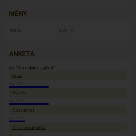
MĚNY
Měny
ANKETA
Co Vás nejvíce zajímá?
Cena
(5x - 31%)
Kvalita
(5x - 31%)
Dostunost
(2x - 13%)
Nic z uvedeného
(4x - 25%)