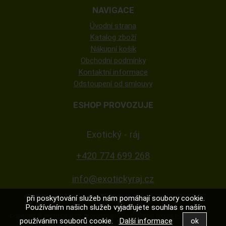
NAVIGACE
Úvodní strana
Katalog zboží
Nákupní košík
Obchodní podmínky
Kontaktní informace
Odstoupení od smlouvy
ESHOP PROVOZUJE
Exotický - ráj
+420 774 699 268
info@exotickyraj.cz
při poskytování služeb nám pomáhají soubory cookie.
Používáním našich služeb vyjadřujete souhlas s naším
Copyright ©
exotickyraj.cz
,
provozováno na systému
tvorba e-shopu
používáním souborů cookie.
Další informace
a
pronájem e-shopu
Shop5.cz