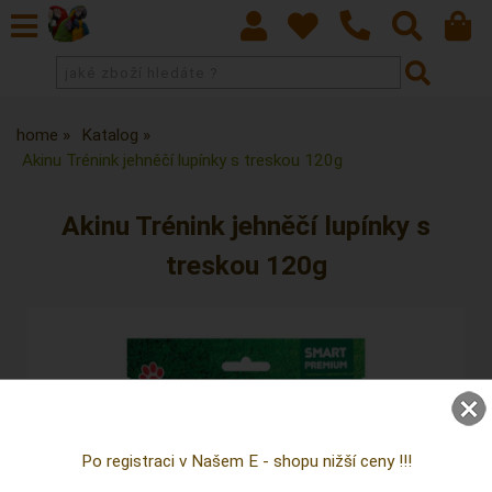
home
Katalog
Akinu Trénink jehněčí lupínky s treskou 120g
Akinu Trénink jehněčí lupínky s
treskou 120g
Po registraci v Našem E - shopu nižší ceny !!!