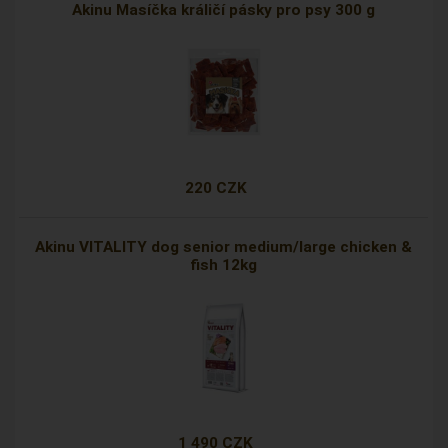
Akinu Masíčka králičí pásky pro psy 300 g
220 CZK
Akinu VITALITY dog senior medium/large chicken &
fish 12kg
1 490 CZK