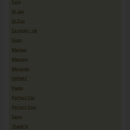
Caty
Dr.Jag
Dr.Zoo
Exotický - ráj
Giom
Margus
Mastery
Morando
OWNAT
Papky
Perfect Cat
Perfect Dog
Sippy
Thank´Q