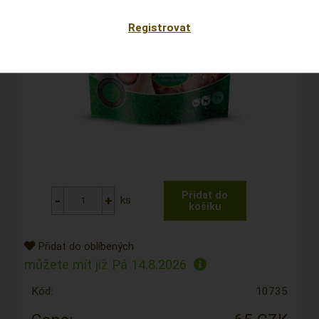
Registrovat
ks
Přidat do oblíbených
můžete mít již
Pá 14.8.2026
Kód:
10735