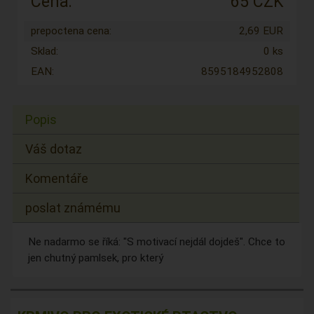
Cena:
65 CZK
prepoctena cena:
2,69 EUR
Sklad:
0 ks
EAN:
8595184952808
Popis
Váš dotaz
Komentáře
poslat známému
Ne nadarmo se říká: "S motivací nejdál dojdeš". Chce to
jen chutný pamlsek, pro který