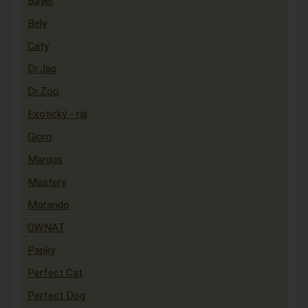
Bayer
Bely
Caty
Dr.Jag
Dr.Zoo
Exotický - ráj
Giom
Margus
Mastery
Morando
OWNAT
Papky
Perfect Cat
Perfect Dog