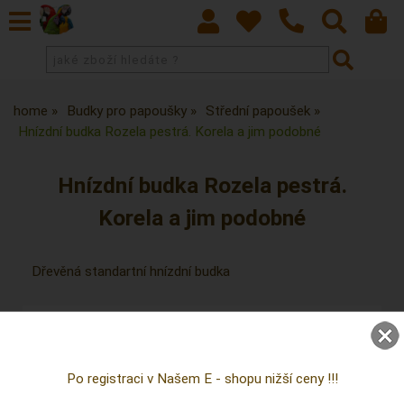
home
Budky pro papoušky
Střední papoušek
Hnízdní budka Rozela pestrá. Korela a jim podobné
Hnízdní budka Rozela pestrá.
Korela a jim podobné
Dřevěná standartní hnízdní budka
ks
Po registraci v Našem E - shopu nižší ceny !!!
Přidat do oblíbených