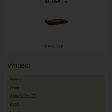
95x65x9 cm
1 850 CZK
VÝROBCI
Nativia
Akinu
Akinu VITALITY
Alavis