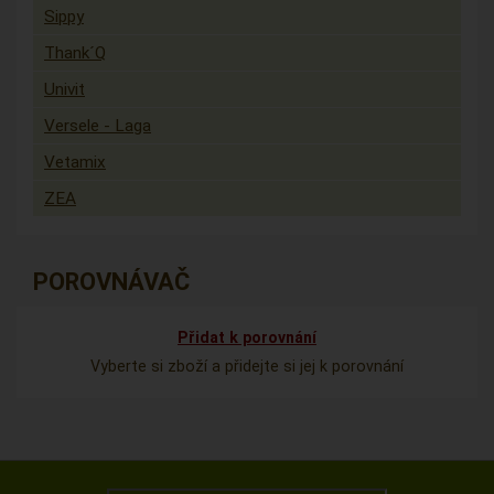
Sippy
Thank´Q
Univit
Versele - Laga
Vetamix
ZEA
POROVNÁVAČ
Přidat k porovnání
Vyberte si zboží a přidejte si jej k porovnání