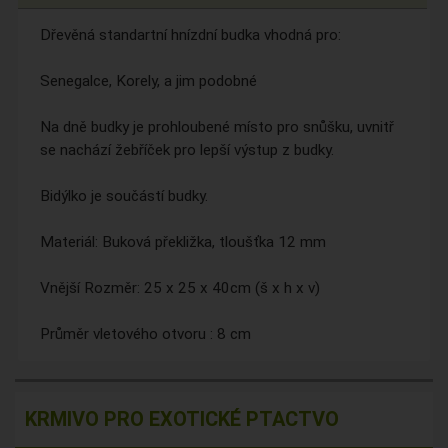
Dřevěná standartní hnízdní budka vhodná pro:
Senegalce, Korely, a jim podobné
Na dně budky je prohloubené místo pro snůšku, uvnitř
se nachází žebříček pro lepší výstup z budky.
Bidýlko je součástí budky.
Materiál: Buková překližka, tloušťka 12 mm
Vnější Rozměr: 25 x 25 x 40cm (š x h x v)
Průměr vletového otvoru : 8 cm
KRMIVO PRO EXOTICKÉ PTACTVO