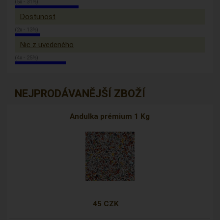
(5x - 31%)
Dostunost
(2x - 13%)
Nic z uvedeného
(4x - 25%)
NEJPRODÁVANĚJŠÍ ZBOŽÍ
Andulka prémium 1 Kg
45 CZK