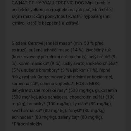
OWNAT GF HYPOALLERGENIC DOG Mini Lamb je
perfektní volbou pro majitele malých psů, kteří chtějí
svým mazlíčkům poskytnout kvalitní, hypoalergenní
krmivo, které je bezpečné a zdravé.
Složení: Čerstvé jehněčí maso* (min. 50 % před
extruzí), sušené jehněčí maso (14 %), živočišný tuk
(konzervovaný přírodními antioxidanty), celý hrách* (9
%), kořen manioku* (9 %), lusky svatojánského chleba*
(5 %), sušené brambory* (3 %), jablka* (1 %), řepné
řízky, rybí tuk (konzervovaný přírodními antioxidanty),
kamenná sůl*, sušená vojtěška*, FOS a MOS,
dehydratované mořské řasy* (500 mg/kg), glukosamin
(500 mg/ kg), juka schidigera, chondroitin sulfát (100
mg/kg), brusinky* (100 mg/kg), tymián* (80 mg/kg),
květ heřmánku* (80 mg/ kg), fenykl* (80 mg/kg),
echinacea* (80 mg/kg), zelený čaj* (80 mg/kg).
*Přírodní složky