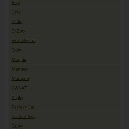
Bely
Caty
Dr.Jag
Dr.Zoo
Exotický - ráj
Giom
Margus
Mastery
Morando
OWNAT
Papky
Perfect Cat
Perfect Dog
Sippy