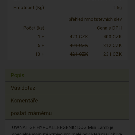
Hmotnost (Kg):
1 kg
přehled množstevních slev
Počet (ks)
Cena s DPH
1 +
421 CZK
400 CZK
5 +
421 CZK
312 CZK
10 +
421 CZK
231 CZK
Popis
Váš dotaz
Komentáře
poslat známému
OWNAT GF HYPOALLERGENIC DOG Mini Lamb je
speciálně vyvinuté krmivo pro malé psy, kteří mají citlivé