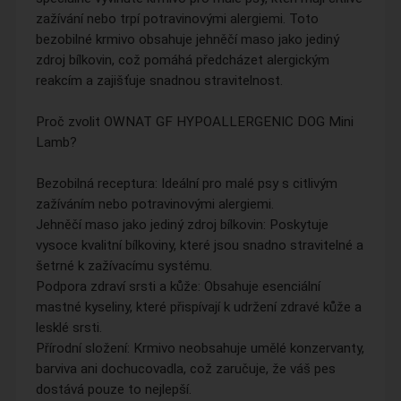
zažívání nebo trpí potravinovými alergiemi. Toto
bezobilné krmivo obsahuje jehněčí maso jako jediný
zdroj bílkovin, což pomáhá předcházet alergickým
reakcím a zajišťuje snadnou stravitelnost.
Proč zvolit OWNAT GF HYPOALLERGENIC DOG Mini
Lamb?
Bezobilná receptura: Ideální pro malé psy s citlivým
zažíváním nebo potravinovými alergiemi.
Jehněčí maso jako jediný zdroj bílkovin: Poskytuje
vysoce kvalitní bílkoviny, které jsou snadno stravitelné a
šetrné k zažívacímu systému.
Podpora zdraví srsti a kůže: Obsahuje esenciální
mastné kyseliny, které přispívají k udržení zdravé kůže a
lesklé srsti.
Přírodní složení: Krmivo neobsahuje umělé konzervanty,
barviva ani dochucovadla, což zaručuje, že váš pes
dostává pouze to nejlepší.