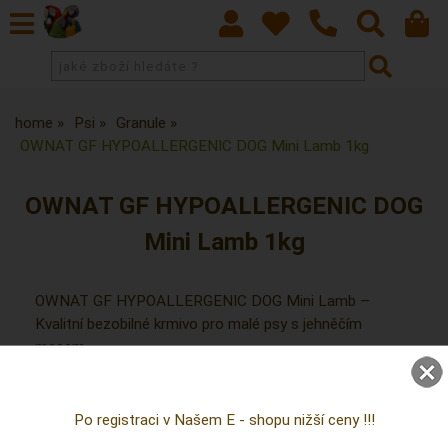
home
Psi
Granule
OWNAT GF HYPOALLERGENIC DOG Mini Lamb 1kg
OWNAT GF HYPOALLERGENIC DOG
Mini Lamb 1kg
OWNAT GF HYPOALLERGENIC DOG Mini Lamb –
Kvalitní bezobilné krmivo pro malé psy s jehněčím
masem
Po registraci v Našem E - shopu nižší ceny !!!