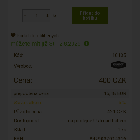
ks
Přidat do oblíbených
můžete mít již
St 12.8.2026
Kód:
10135
Výrobce:
Cena:
400 CZK
prepoctena cena:
16,48 EUR
Sleva celkem:
5 %
Původní cena:
421 CZK
Dostupnost:
na prodejně Ustí nad Labem
Sklad:
1 ks
EAN:
8429037014316