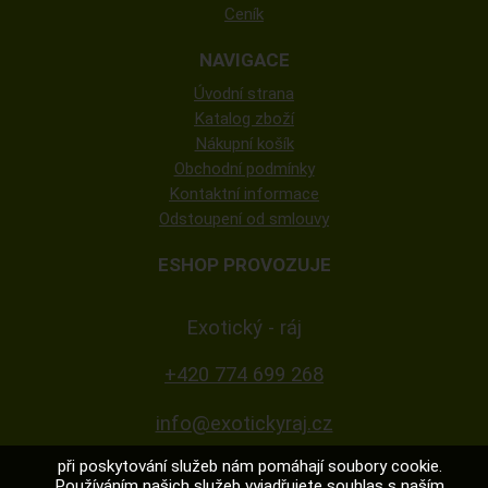
Ceník
NAVIGACE
Úvodní strana
Katalog zboží
Nákupní košík
Obchodní podmínky
Kontaktní informace
Odstoupení od smlouvy
ESHOP PROVOZUJE
Exotický - ráj
+420 774 699 268
info@exotickyraj.cz
při poskytování služeb nám pomáhají soubory cookie.
Používáním našich služeb vyjadřujete souhlas s naším