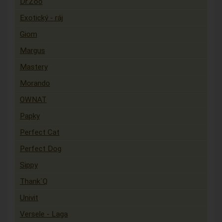
Dr.Zoo
Exotický - ráj
Giom
Margus
Mastery
Morando
OWNAT
Papky
Perfect Cat
Perfect Dog
Sippy
Thank´Q
Univit
Versele - Laga