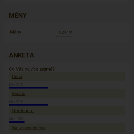
MĚNY
Měny
ANKETA
Co Vás nejvíce zajímá?
Cena
(5x - 31%)
Kvalita
(5x - 31%)
Dostunost
(2x - 13%)
Nic z uvedeného