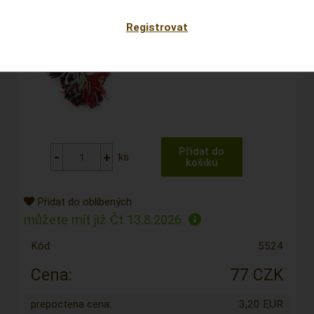
Registrovat
ks
Přidat do oblíbených
můžete mít již
Čt 13.8.2026
Kód:
5524
Cena:
77 CZK
prepoctena cena:
3,20 EUR