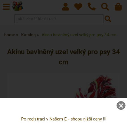
home
Katalog
Akinu bavlněný uzel velký pro psy 34 cm
Akinu bavlněný uzel velký pro psy 34
cm
Po registraci v Našem E - shopu nižší ceny !!!