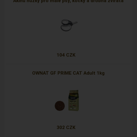
Akinu nůžky pro malé psy, kočky a drobná zvířata
104 CZK
OWNAT GF PRIME CAT Adult 1kg
302 CZK