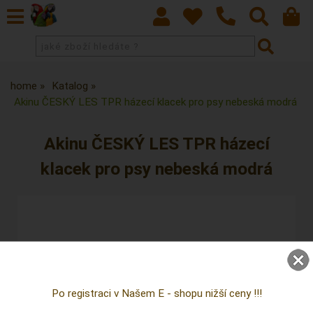
home
Katalog
Akinu ČESKÝ LES TPR házecí klacek pro psy nebeská modrá
Akinu ČESKÝ LES TPR házecí
klacek pro psy nebeská modrá
Po registraci v Našem E - shopu nižší ceny !!!