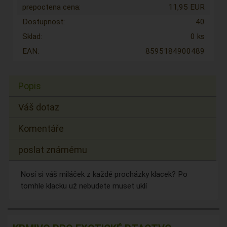
prepoctena cena:
11,95 EUR
Dostupnost:
40
Sklad:
0 ks
EAN:
8595184900489
Popis
Váš dotaz
Komentáře
poslat známému
Nosí si váš miláček z každé procházky klacek? Po
tomhle klacku už nebudete muset uklí