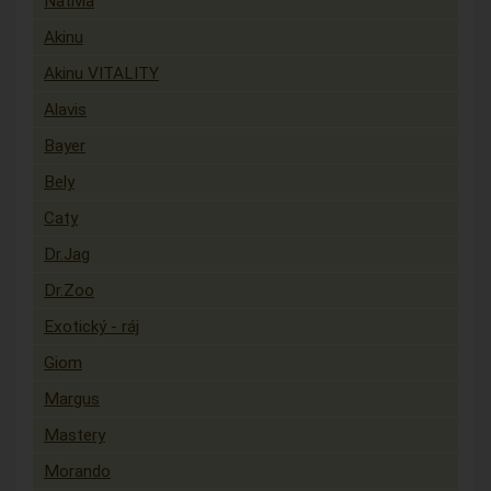
Nativia
Akinu
Akinu VITALITY
Alavis
Bayer
Bely
Caty
Dr.Jag
Dr.Zoo
Exotický - ráj
Giom
Margus
Mastery
Morando