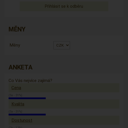
MĚNY
Měny
ANKETA
Co Vás nejvíce zajímá?
Cena
(5x - 31%)
Kvalita
(5x - 31%)
Dostunost
(2x - 13%)