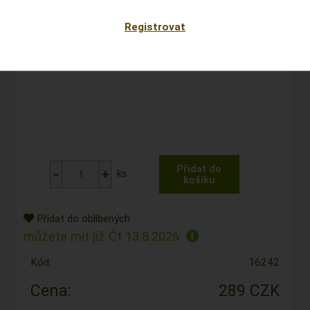
Registrovat
ks
Přidat do oblíbených
můžete mít již
Čt 13.8.2026
Kód:
16242
Cena:
289 CZK