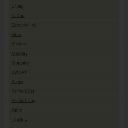
Dr.Jag
Dr.Zoo
Exotický - ráj
Giom
Margus
Mastery
Morando
OWNAT
Papky
Perfect Cat
Perfect Dog
Sippy
Thank´Q