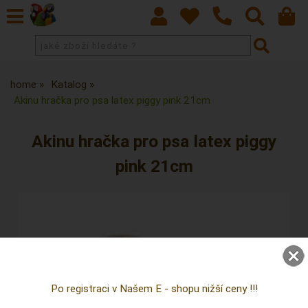
home
Katalog
Akinu hračka pro psa latex piggy pink 21cm
Akinu hračka pro psa latex piggy
pink 21cm
Po registraci v Našem E - shopu nižší ceny !!!