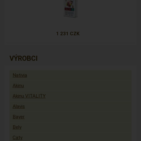
1 231 CZK
VÝROBCI
Nativia
Akinu
Akinu VITALITY
Alavis
Bayer
Bely
Caty