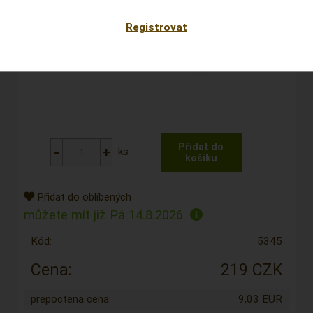
Registrovat
ks
Přidat do oblíbených
můžete mít již
Pá 14.8.2026
Kód:
5345
Cena:
219 CZK
prepoctena cena:
9,03 EUR