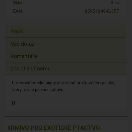
Sklad:
0 ks
EAN:
8595184946357
Popis
Váš dotaz
Komentáře
poslat známému
Latexová hračka piggy je vhodná pro každého pejska,
který miluje pískací zábavu.
H
KRMIVO PRO EXOTICKÉ PTACTVO