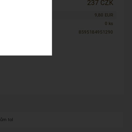
:
237 CZK
tena cena:
9,80 EUR
0 ks
8595184951290
sům tol