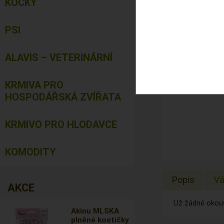
KOČKY
PSI
ALAVIS – VETERINÁRNÍ
KRMIVA PRO
HOSPODÁŘSKÁ ZVÍŘATA
KRMIVO PRO HLODAVCE
KOMODITY
Popis
Vá
AKCE
Už žádné okous
Akinu MLSKA
plněné kostičky