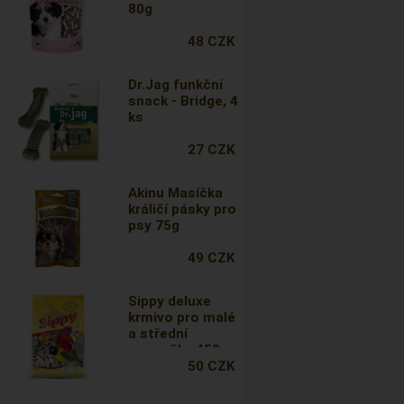
80g
48 CZK
Dr.Jag funkční
snack - Bridge, 4
ks
27 CZK
Akinu Masíčka
králičí pásky pro
psy 75g
49 CZK
Sippy deluxe
krmivo pro malé
a střední
papoušky 450g
50 CZK