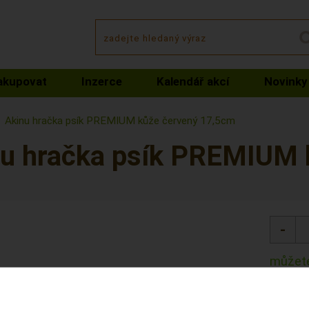
akupovat
Inzerce
Kalendář akcí
Novinky
Akinu hračka psík PREMIUM kůže červený 17,5cm
nu hračka psík PREMIUM 
můžete
Kód: