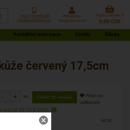
Počet položek: 0
+420 774 699 268
Přihlásit se
info@exotickyraj.cz
Zaregistrovat se
0,00 CZK
Kontaktní informace
Ceníky
Články
kůže červený 17,5cm
Přidat do
ks
oblíbených
 mít již
St 12.8.2026
6018