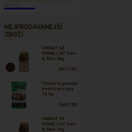
(4x - 25%)
NEJPRODÁVANĚJŠÍ
ZBOŽÍ
OWNAT GF
PRIME CAT Hair
& Skin 3kg
887 CZK
Thank´Q granule
hovězí pro psy
10 kg
268 CZK
OWNAT GF
PRIME CAT Hair
& Skin 1kg