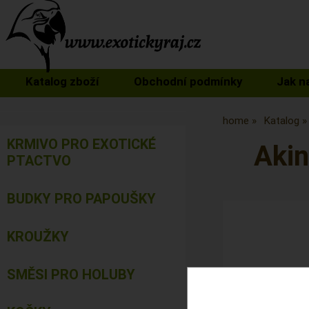
Katalog zboží
Obchodní podmínky
Jak n
home
Katalog
KRMIVO PRO EXOTICKÉ
Aki
PTACTVO
BUDKY PRO PAPOUŠKY
KROUŽKY
SMĚSI PRO HOLUBY