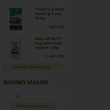
Thank´Q granule
hovězí pro psy
10 kg
268 CZK
Akinu VITALITY
dog adult large
chicken 12kg
1 490 CZK
Zobrazit všechny akce ...
NOVINKY MAILEM