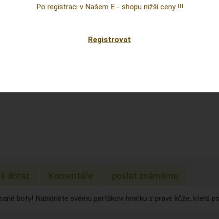
Cena
Po registraci v Našem E - shopu nižší ceny !!!
prepoc
Sklad:
Registrovat
EAN:
š dotaz
Komentáře
poslat známému
ané boty! Nabídněte svému parťákovi hračku z pravé kůže, která p