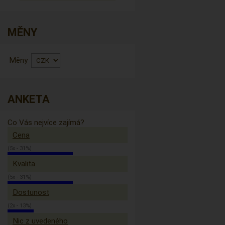
MĚNY
Měny
ANKETA
Co Vás nejvíce zajímá?
Cena
(5x - 31%)
Kvalita
(5x - 31%)
Dostunost
(2x - 13%)
Nic z uvedeného