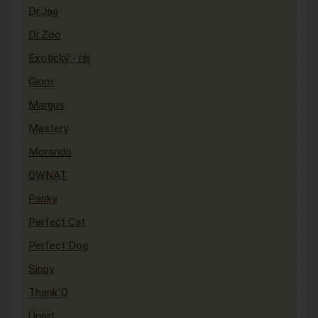
Dr.Jag
Dr.Zoo
Exotický - ráj
Giom
Margus
Mastery
Morando
OWNAT
Papky
Perfect Cat
Perfect Dog
Sippy
Thank´Q
Univit