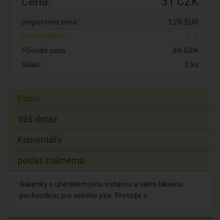
Cena:
31 CZK
prepoctena cena:
1,28 EUR
Sleva celkem:
5 %
Původní cena:
33 CZK
Sklad:
0 ks
Popis
Váš dotaz
Komentáře
poslat známému
Salámky s uherákem jsou voňavou a velmi lákavou
pochoutkou pro vašeho psa. Protože o