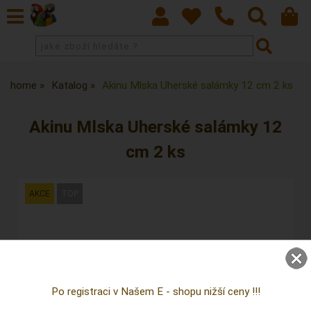
home
Katalog
Akinu Mlska Uherské salámky 12 cm 2 ks
Akinu Mlska Uherské salámky 12
cm 2 ks
Po registraci v Našem E - shopu nižší ceny !!!