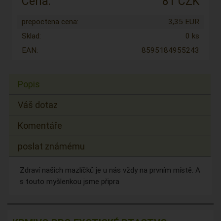
Cena:
81 CZK
prepoctena cena:
3,35 EUR
Sklad:
0 ks
EAN:
8595184955243
Popis
Váš dotaz
Komentáře
poslat známému
Zdraví našich mazlíčků je u nás vždy na prvním místě. A
s touto myšlenkou jsme připra