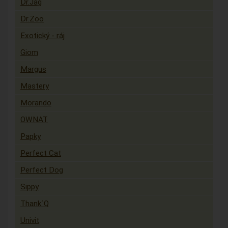
Dr.Jag
Dr.Zoo
Exotický - ráj
Giom
Margus
Mastery
Morando
OWNAT
Papky
Perfect Cat
Perfect Dog
Sippy
Thank´Q
Univit