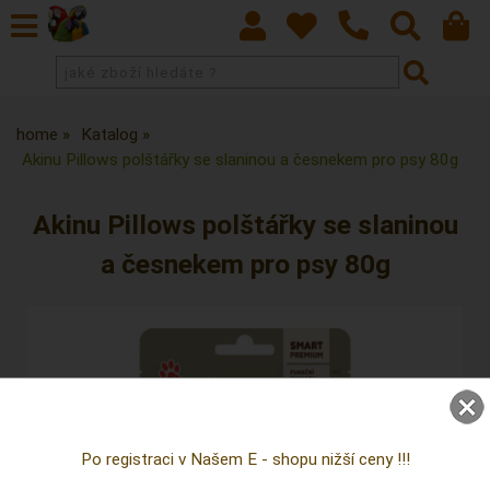
home
Katalog
Akinu Pillows polštářky se slaninou a česnekem pro psy 80g
Akinu Pillows polštářky se slaninou
a česnekem pro psy 80g
Po registraci v Našem E - shopu nižší ceny !!!