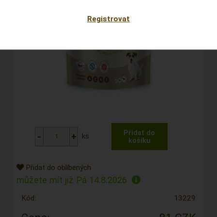
Registrovat
ks
Přidat do oblíbených
můžete mít již
Pá 14.8.2026
Kód:
13229