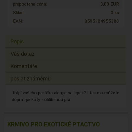
prepoctena cena:
3,00 EUR
Sklad:
0 ks
EAN:
8595184955380
Popis
Váš dotaz
Komentáře
poslat známému
Trápí vašeho parťáka alergie na lepek? I tak mu můžete
dopřát piškoty - oblíbenou psí
KRMIVO PRO EXOTICKÉ PTACTVO