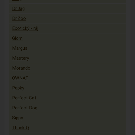
Dr.Jag
Dr.Zoo
Exotický - ráj
Giom
Margus
Mastery
Morando
OWNAT
Papky
Perfect Cat
Perfect Dog
Sippy
Thank´Q