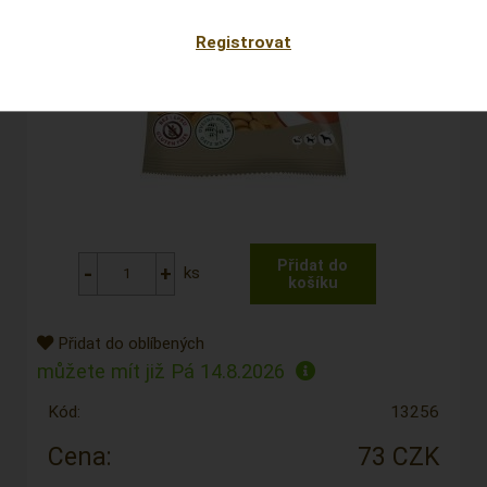
Registrovat
ks
Přidat do oblíbených
můžete mít již
Pá 14.8.2026
Kód:
13256
Cena:
73 CZK