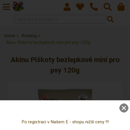
home
Katalog
Akinu Piškoty bezlepkové mini pro psy 120g
Akinu Piškoty bezlepkové mini pro
psy 120g
Po registraci v Našem E - shopu nižší ceny !!!