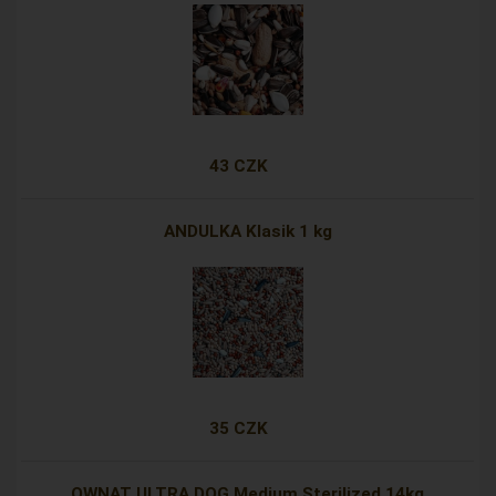
43 CZK
ANDULKA Klasik 1 kg
35 CZK
OWNAT ULTRA DOG Medium Sterilized 14kg