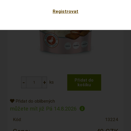
Registrovat
ks
Přidat do oblíbených
můžete mít již
Pá 14.8.2026
Kód:
13224