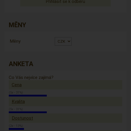
MĚNY
Měny
ANKETA
Co Vás nejvíce zajímá?
Cena
(5x - 31%)
Kvalita
(5x - 31%)
Dostunost
(2x - 13%)