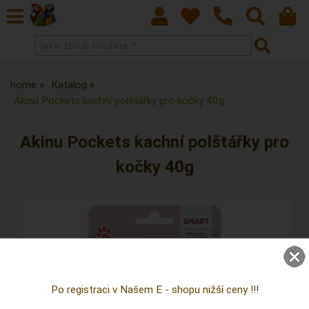
home
Katalog
Akinu Pockets kachní polštářky pro kočky 40g
Akinu Pockets kachní polštářky pro
kočky 40g
Po registraci v Našem E - shopu nižší ceny !!!