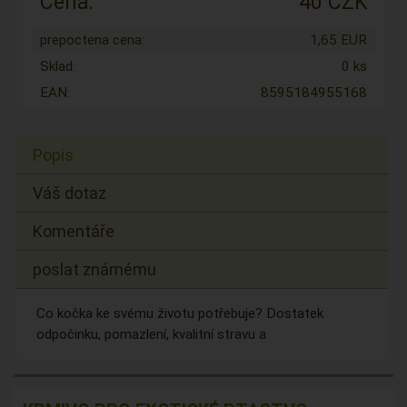
Cena:
40 CZK
prepoctena cena:
1,65 EUR
Sklad:
0 ks
EAN:
8595184955168
Popis
Váš dotaz
Komentáře
poslat známému
Co kočka ke svému životu potřebuje? Dostatek
odpočinku, pomazlení, kvalitní stravu a