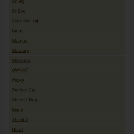
Dr.Jag
Dr.Zoo
Exotický - ráj
Giom
Margus
Mastery
Morando
OWNAT
Papky
Perfect Cat
Perfect Dog
Sippy
Thank´Q
Univit