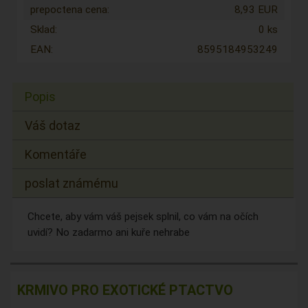
prepoctena cena:
8,93 EUR
Sklad:
0 ks
EAN:
8595184953249
Popis
Váš dotaz
Komentáře
poslat známému
Chcete, aby vám váš pejsek splnil, co vám na očích
uvidí? No zadarmo ani kuře nehrabe
KRMIVO PRO EXOTICKÉ PTACTVO