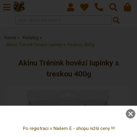
home
Katalog
Akinu Trénink hovězí lupínky s treskou 400g
Akinu Trénink hovězí lupínky s
treskou 400g
Po registraci v Našem E - shopu nižší ceny !!!