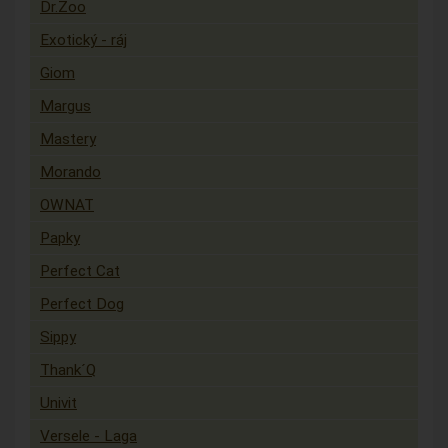
Dr.Zoo
Exotický - ráj
Giom
Margus
Mastery
Morando
OWNAT
Papky
Perfect Cat
Perfect Dog
Sippy
Thank´Q
Univit
Versele - Laga