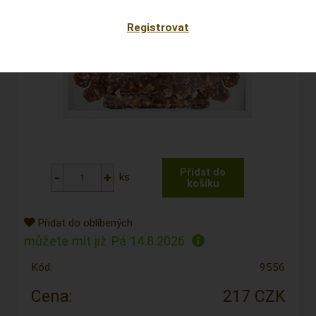
Registrovat
ks
Přidat do oblíbených
můžete mít již
Pá 14.8.2026
Kód:
9556
Cena:
217 CZK