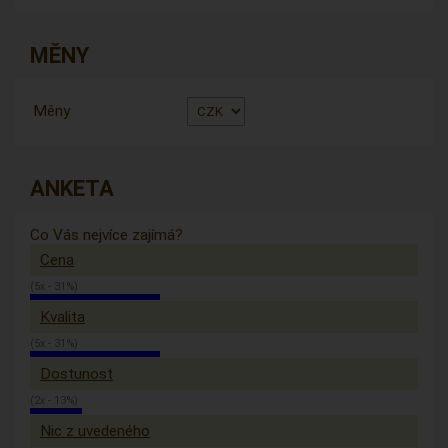
MĚNY
Měny
ANKETA
Co Vás nejvíce zajímá?
Cena
(5x - 31%)
Kvalita
(5x - 31%)
Dostunost
(2x - 13%)
Nic z uvedeného