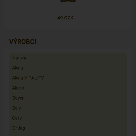
49 CZK
VÝROBCI
Nativia
Akinu
Akinu VITALITY
Alavis
Bayer
Bely
Caty
Dr.Jag