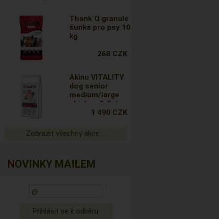
Thank´Q granule
šunka pro psy 10
kg
268 CZK
Akinu VITALITY
dog senior
medium/large
chicken & fish
12kg
1 490 CZK
Zobrazit všechny akce ...
NOVINKY MAILEM