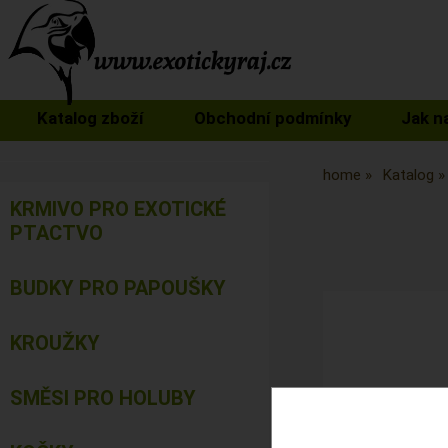
Katalog zboží
Obchodní podmínky
Jak n
home
Katalog
KRMIVO PRO EXOTICKÉ
PTACTVO
BUDKY PRO PAPOUŠKY
KROUŽKY
SMĚSI PRO HOLUBY