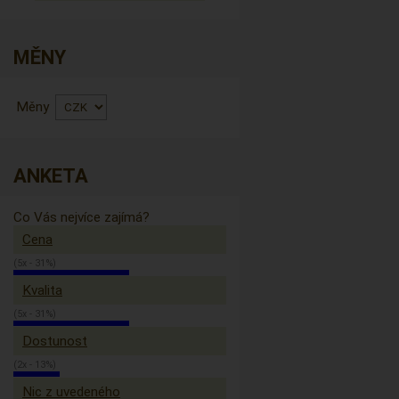
MĚNY
Měny
ANKETA
Co Vás nejvíce zajímá?
Cena
(5x - 31%)
Kvalita
(5x - 31%)
Dostunost
(2x - 13%)
Nic z uvedeného