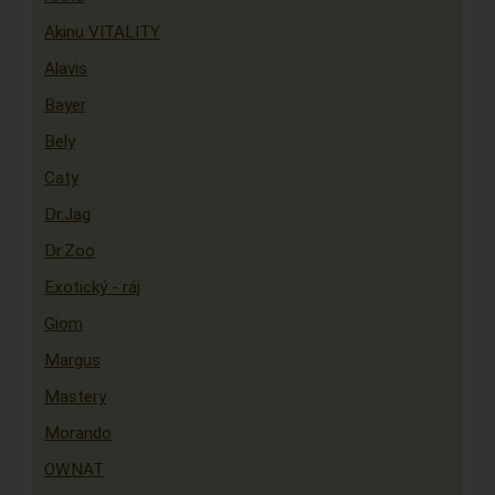
Akinu VITALITY
Alavis
Bayer
Bely
Caty
Dr.Jag
Dr.Zoo
Exotický - ráj
Giom
Margus
Mastery
Morando
OWNAT