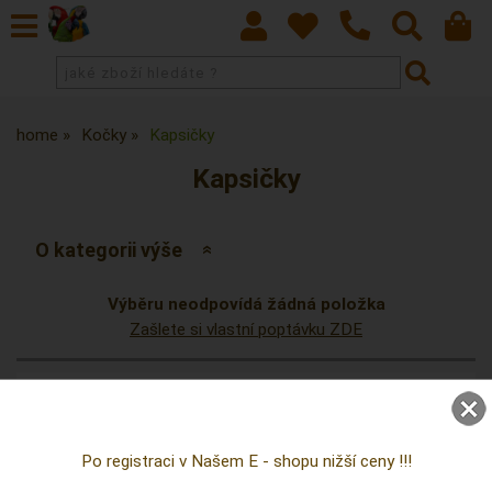
home
Kočky
Kapsičky
Kapsičky
O kategorii výše
Výběru neodpovídá žádná položka
Zašlete si vlastní poptávku ZDE
KRMIVO PRO EXOTICKÉ PTACTVO
BUDKY PRO PAPOUŠKY
Po registraci v Našem E - shopu nižší ceny !!!