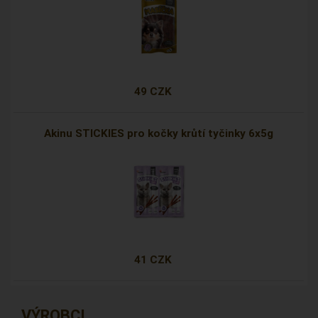
49 CZK
Akinu STICKIES pro kočky krůtí tyčinky 6x5g
41 CZK
VÝROBCI