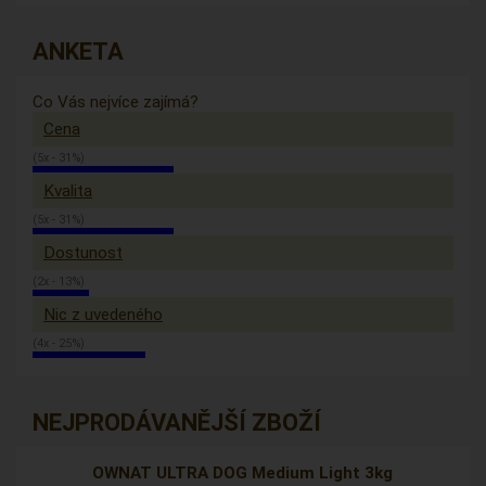
ANKETA
Co Vás nejvíce zajímá?
Cena
(5x - 31%)
Kvalita
(5x - 31%)
Dostunost
(2x - 13%)
Nic z uvedeného
(4x - 25%)
NEJPRODÁVANĚJŠÍ ZBOŽÍ
OWNAT ULTRA DOG Medium Light 3kg