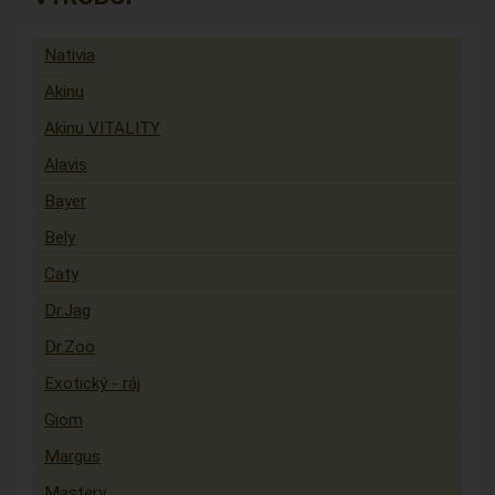
Nativia
Akinu
Akinu VITALITY
Alavis
Bayer
Bely
Caty
Dr.Jag
Dr.Zoo
Exotický - ráj
Giom
Margus
Mastery