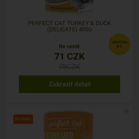
PERFECT CAT TURKEY & DUCK
(DELICATE) 400G
Na cestě
9 %
71
CZK
78
CZK
Zobrazit detail