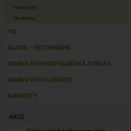
Podestýlky
Škrabadla
PSI
ALAVIS – VETERINÁRNÍ
KRMIVA PRO HOSPODÁŘSKÁ ZVÍŘATA
KRMIVO PRO HLODAVCE
KOMODITY
AKCE
Thank´Q granule šunka pro psy 10 kg