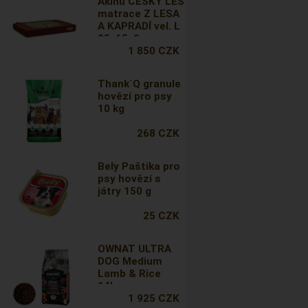
Akinu ČESKÝ LES
matrace Z LESA
A KAPRADÍ vel. L
95x65x9 cm
1 850 CZK
Thank´Q granule
hovězí pro psy
10 kg
268 CZK
Bely Paštika pro
psy hovězí s
játry 150 g
25 CZK
OWNAT ULTRA
DOG Medium
Lamb & Rice
14kg
1 925 CZK