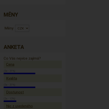
MĚNY
Měny
ANKETA
Co Vás nejvíce zajímá?
Cena
(5x - 31%)
Kvalita
(5x - 31%)
Dostunost
(2x - 13%)
Nic z uvedeného