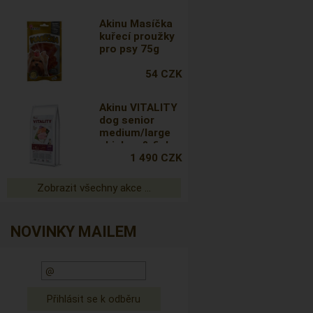
Akinu Masíčka
kuřecí proužky
pro psy 75g
54 CZK
Akinu VITALITY
dog senior
medium/large
chicken & fish
12kg
1 490 CZK
Zobrazit všechny akce ...
NOVINKY MAILEM