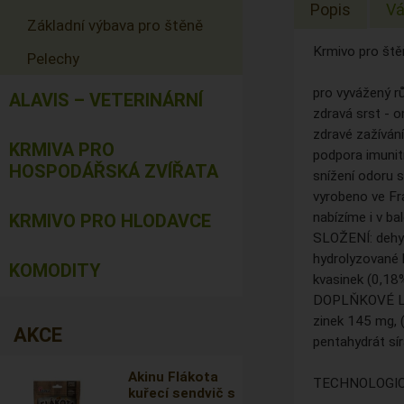
Popis
Vá
Základní výbava pro štěně
Krmivo pro ště
Pelechy
pro vyvážený r
ALAVIS – VETERINÁRNÍ
zdravá srst - 
zdravé zažívání
KRMIVA PRO
podpora imunit
HOSPODÁŘSKÁ ZVÍŘATA
snížení odoru s
vyrobeno ve Fr
nabízíme i v b
KRMIVO PRO HLODAVCE
SLOŽENÍ: dehydr
hydrolyzované bí
KOMODITY
kvasinek (0,18%
DOPLŇKOVÉ LÁT
zinek 145 mg, 
AKCE
pentahydrát sí
Akinu Flákota
TECHNOLOGICKÉ
kuřecí sendvič s