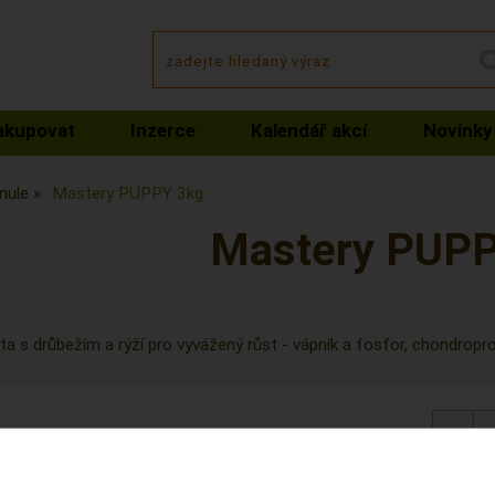
akupovat
Inzerce
Kalendář akcí
Novinky
nule
Mastery PUPPY 3kg
Mastery PUPP
a s drůbežím a rýží pro vyvážený růst - vápník a fosfor, chondroprot
můžete