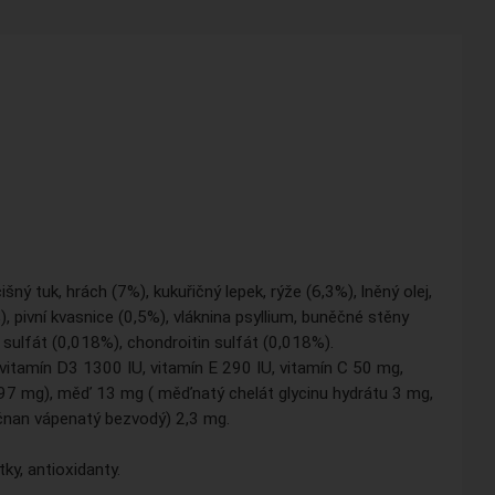
ný tuk, hrách (7%), kukuřičný lepek, rýže (6,3%), lněný olej,
%), pivní kvasnice (0,5%), vláknina psyllium, buněčné stěny
 sulfát (0,018%), chondroitin sulfát (0,018%).
mín D3 1300 IU, vitamín E 290 IU, vitamín C 50 mg,
t 97 mg), měď 13 mg ( měďnatý chelát glycinu hydrátu 3 mg,
čnan vápenatý bezvodý) 2,3 mg.
, antioxidanty.