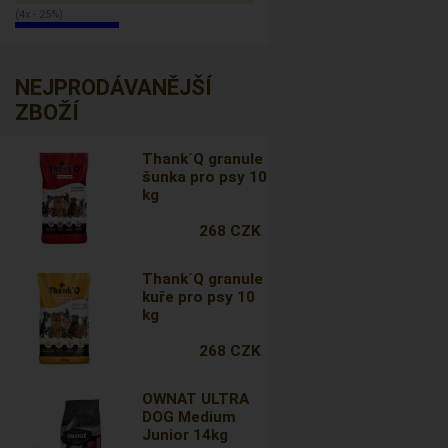
(4x - 25%)
NEJPRODÁVANĚJŠÍ
ZBOŽÍ
Thank´Q granule
šunka pro psy 10
kg
268 CZK
Thank´Q granule
kuře pro psy 10
kg
268 CZK
OWNAT ULTRA
DOG Medium
Junior 14kg