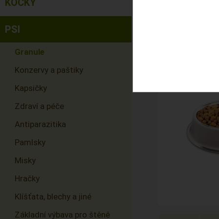
KOČKY
PSI
Granule
Konzervy a paštiky
Kapsičky
Zdraví a péče
Antiparazitika
Pamlsky
Misky
Hračky
Klíšťata, blechy a jiné
Základní výbava pro štěně