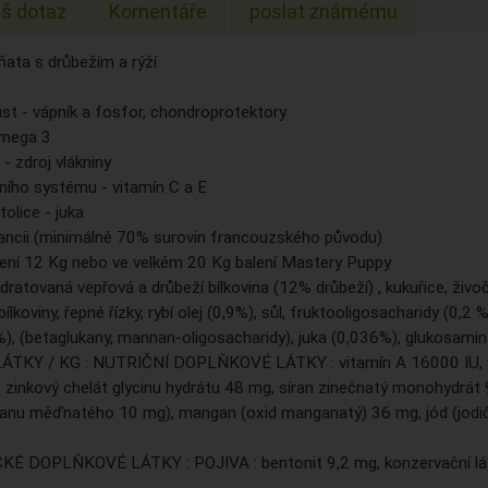
š dotaz
Komentáře
poslat známému
ňata s drůbežím a rýží
ůst - vápník a fosfor, chondroprotektory
omega 3
 - zdroj vlákniny
ního systému - vitamín C a E
tolice - juka
ancii (minimálně 70% surovin francouzského původu)
alení 12 Kg nebo ve velkém 20 Kg balení Mastery Puppy
atovaná vepřová a drůbeží bílkovina (12% drůbeží) , kukuřice, živočiš
lkoviny, řepné řízky, rybí olej (0,9%), sůl, fruktooligosacharidy (0,2 
), (betaglukany, mannan-oligosacharidy), juka (0,036%), glukosamin
KY / KG : NUTRIČNÍ DOPLŇKOVÉ LÁTKY : vitamín A 16000 IU, vita
( zinkový chelát glycinu hydrátu 48 mg, síran zinečnatý monohydrá
ranu měďnatého 10 mg), mangan (oxid manganatý) 36 mg, jód (jodi
 DOPLŇKOVÉ LÁTKY : POJIVA : bentonit 9,2 mg, konzervační látky