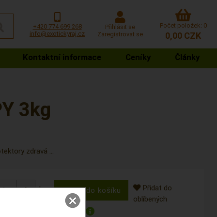
Počet položek: 0
+420 774 699 268
Přihlásit se
info@exotickyraj.cz
Zaregistrovat se
0,00 CZK
Kontaktní informace
Ceníky
Články
Y 3kg
ektory zdravá ...
Přidat do
ks
oblíbených
 mít již
St 12.8.2026