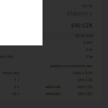
10170
e:
:
690 CZK
tena cena:
28,43 EUR
nost:
3 Dnů
0 ks
st (Kg):
3 kg
přehled množstevních slev
Počet (ks)
Cena s DPH
1 +
690 CZK
5 +
690 CZK
660 CZK
10 +
690 CZK
600 CZK