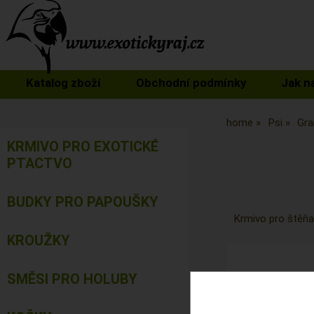
Katalog zboží
Obchodní podmínky
Jak n
home
Psi
Gra
KRMIVO PRO EXOTICKÉ
PTACTVO
BUDKY PRO PAPOUŠKY
Krmivo pro štěňat
KROUŽKY
SMĚSI PRO HOLUBY