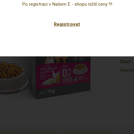
Po registraci v Našem E - shopu nižší ceny !!!
Kód:
Výrobc
Registrovat
Cena
prepoc
Dostup
Sklad:
Hmotno