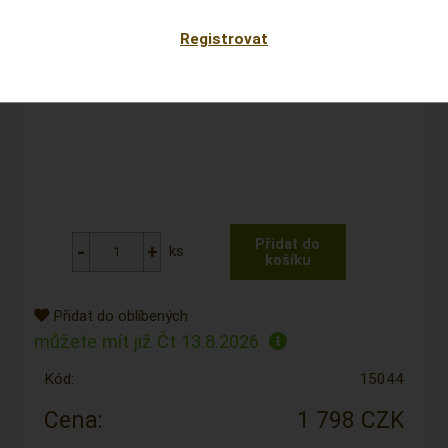
Registrovat
ks
Přidat do oblíbených
můžete mít již
Čt 13.8.2026
Kód:
15044
Cena:
1 798 CZK