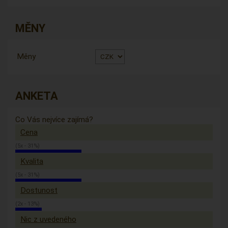
MĚNY
Měny
ANKETA
Co Vás nejvíce zajímá?
Cena
(5x - 31%)
Kvalita
(5x - 31%)
Dostunost
(2x - 13%)
Nic z uvedeného