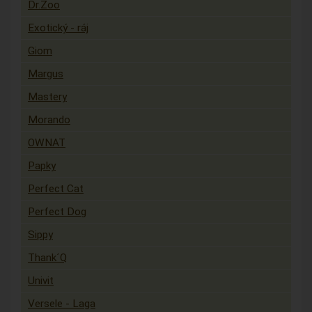
Dr.Zoo
Exotický - ráj
Giom
Margus
Mastery
Morando
OWNAT
Papky
Perfect Cat
Perfect Dog
Sippy
Thank´Q
Univit
Versele - Laga