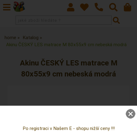
home
Katalog
Akinu ČESKÝ LES matrace M 80x55x9 cm nebeská modrá
Akinu ČESKÝ LES matrace M
80x55x9 cm nebeská modrá
Po registraci v Našem E - shopu nižší ceny !!!