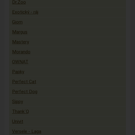
Dr.Zoo
Exotický - ráj
Giom
Margus
Mastery
Morando
OWNAT
Papky
Perfect Cat
Perfect Dog
Sippy
Thank´Q
Univit
Versele - Laga