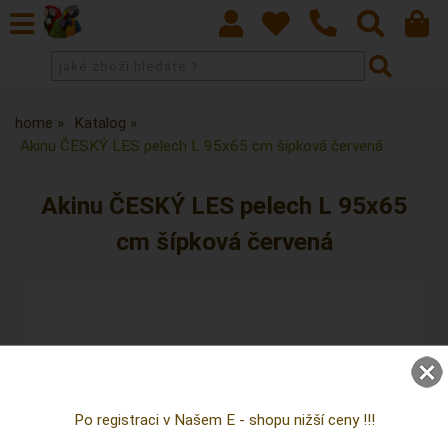
home
Katalog
Akinu ČESKÝ LES pelech L 95x65 cm šípková červená
Akinu ČESKÝ LES pelech L 95x65
cm šípková červená
Po registraci v Našem E - shopu nižší ceny !!!