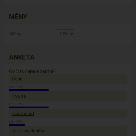
MĚNY
Měny
ANKETA
Co Vás nejvíce zajímá?
Cena
(5x - 31%)
Kvalita
(5x - 31%)
Dostunost
(2x - 13%)
Nic z uvedeného