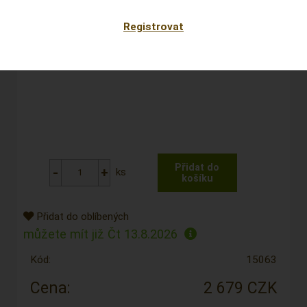
Registrovat
ks
Přidat do oblíbených
můžete mít již
Čt 13.8.2026
Kód:
15063
Cena:
2 679 CZK