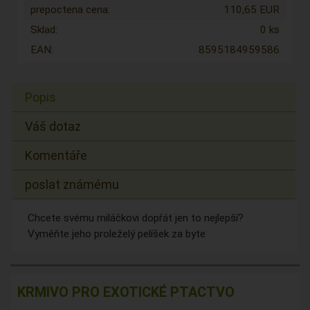
prepoctena cena:
110,65 EUR
Sklad:
0 ks
EAN:
8595184959586
Popis
Váš dotaz
Komentáře
poslat známému
Chcete svému miláčkovi dopřát jen to nejlepší?
Vyměňte jeho proleželý pelíšek za byte
KRMIVO PRO EXOTICKÉ PTACTVO